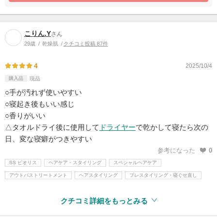
こりん.Y
さん
29歳
乾燥肌
クチコミ投稿 87件
4
2025/10/4
購入品
現品
○手が汚れず使いやすい
○寝起き後もいい感じ
○香りがいい
△タオルドライ後に使用して
ドライヤー
で乾かして寝たら次の
日、変な寝癖がつきやすい
参考になった
0
SS ビオリス
ヘアケア・スタイリング
スペシャルヘアケア
アウトバストリートメント
ヘアスタイリング
プレスタイリング・寝ぐせ直し
クチコミ詳細をもっとみる