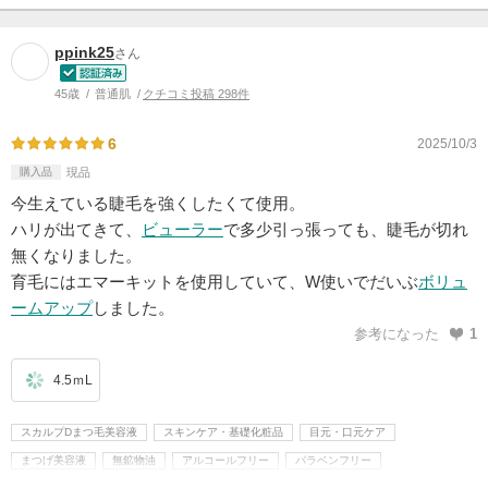
ppink25
さん
45歳
普通肌
クチコミ投稿 298件
6
2025/10/3
購入品
現品
今生えている睫毛を強くしたくて使用。
ハリが出てきて、
ビューラー
で多少引っ張っても、睫毛が切れ
無くなりました。
育毛にはエマーキットを使用していて、W使いでだいぶ
ボリュ
ームアップ
しました。
参考になった
1
4.5ｍL
スカルプDまつ毛美容液
スキンケア・基礎化粧品
目元・口元ケア
まつげ美容液
無鉱物油
アルコールフリー
パラベンフリー