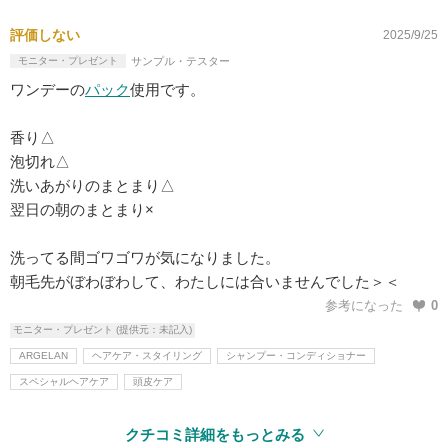
評価しない
2025/9/25
モニター・プレゼント
サンプル・テスター
ワンデーの
パック
使用です。
香り△
泡切れ△
洗いあがりのまとまり△
翌日の朝のまとまり×
洗ってる間ゴワゴワが気になりました。
朝毛先がぼわぼわして、わたしには合いませんでした＞＜
参考になった
0
モニター・プレゼント (提供元：未記入)
ARGELAN
ヘアケア・スタイリング
シャンプー・コンディショナー
スペシャルヘアケア
頭皮ケア
クチコミ詳細をもっとみる