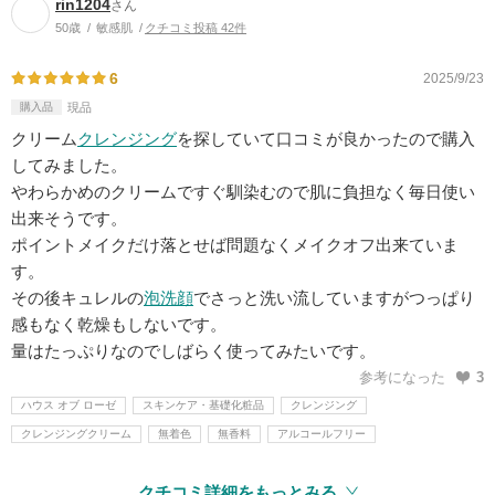
rin1204
さん
50歳
敏感肌
クチコミ投稿 42件
6
2025/9/23
購入品
現品
クリーム
クレンジング
を探していて口コミが良かったので購入
してみました。
やわらかめのクリームですぐ馴染むので肌に負担なく毎日使い
出来そうです。
ポイントメイクだけ落とせば問題なくメイクオフ出来ていま
す。
その後キュレルの
泡洗顔
でさっと洗い流していますがつっぱり
感もなく乾燥もしないです。
量はたっぷりなのでしばらく使ってみたいです。
参考になった
3
ハウス オブ ローゼ
スキンケア・基礎化粧品
クレンジング
クレンジングクリーム
無着色
無香料
アルコールフリー
クチコミ詳細をもっとみる