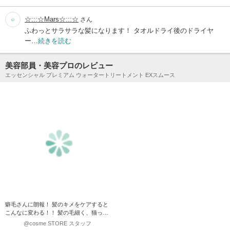
☆:::☆Mars☆:::☆
さん
ふわっとサラサラな髪になります！ タオルドライ後のドライヤ
ー…
続きを読む
美容部員・美容プロのレビュー
エッセンシャル プレミアム ウォータートリートメント EXスムース
癖毛さんに朗報！ 髪のキメをケアすると
こんなに変わる！！ 髪の毛細く、猫っ
毛、癖毛な私は雨が降る…
@cosme STORE スタッフ