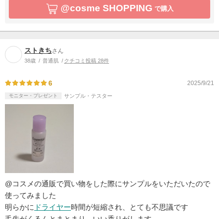
@cosme SHOPPING
で購入
ストきち
さん
38歳
普通肌
クチコミ投稿 28件
6
2025/9/21
モニター・プレゼント
サンプル・テスター
@コスメの通販で買い物をした際にサンプルをいただいたので
使ってみました
明らかに
ドライヤー
時間が短縮され、とても不思議です
毛先がくるんとまとまり、いい香りがします