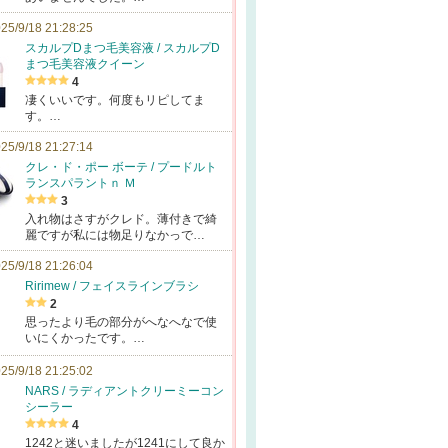
25/9/18 21:28:25
スカルプDまつ毛美容液 / スカルプD
まつ毛美容液クイーン
4
凄くいいです。何度もリピしてま
す。…
25/9/18 21:27:14
クレ・ド・ポー ボーテ / プードルト
ランスパラントｎ Ｍ
3
入れ物はさすがクレド。薄付きで綺
麗ですが私には物足りなかっで…
25/9/18 21:26:04
Ririmew / フェイスラインブラシ
2
思ったより毛の部分がへなへなで使
いにくかったです。…
25/9/18 21:25:02
NARS / ラディアントクリーミーコン
シーラー
4
1242と迷いましたが1241にして良か