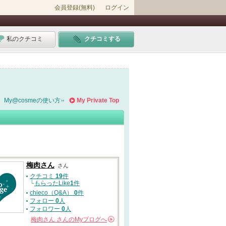
会員登録(無料)
ログイン
私のクチコミ
クチコミする
My@cosmeの使い方
My Private Top
梅肉さん
さん
クチコミ
19
件
└
もらったLike
1
件
chieco（Q&A）
0
件
フォロー
0
人
フォロワー
0
人
梅肉さん
さんの
Myブログへ