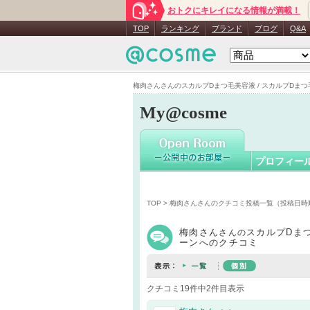
おトクにキレイになる情報が満載！
梅肉さん
TOP
ランキング
ブランド
ブログ
Q&A
梅肉さんさんのスカルプDまつ毛美容液 / スカルプDまつ毛
My@cosme
プロフィー
TOP
>
梅肉さんさんのクチコミ投稿一覧（投稿日時
梅肉さん
スカルプDまつ
さんの
ーンへのクチコミ
クチコミ19件中2件目表示