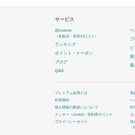
サービス
@cosme
ベ
（化粧品・美容の口コミ）
プ
ランキング
ビ
ポイント・クーポン
新
ブログ
最
Q&A
プレミアム会員とは
免
利用規約
ヘ
個人情報の取扱いについて
利
クッキー（cookie）等利用ポリシー
カ
プライバシーガイド
現
（