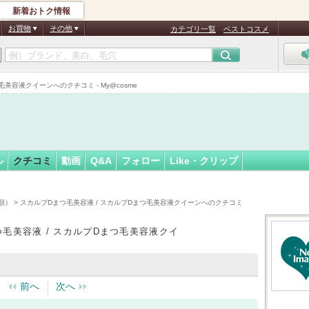
新着おトク情報
フォロー
さん
お買物
その他
カテゴリ一覧
ベストコスメ
美容液クイーンへのクチコミ - My@cosme
ル
クチコミ
動画
Q&A
フォロー
Like・クリップ
順）
> スカルプDまつ毛美容液 / スカルプDまつ毛美容液クイーンへのクチコミ
毛美容液 / スカルプDまつ毛美容液クイ
前へ
次へ