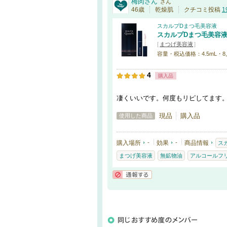
梅肉さん
さん
46歳
乾燥肌
クチコミ投稿
1
スカルプDまつ毛美容液
スカルプDまつ毛美容
[
まつげ美容液
]
容量・税込価格：4.5mL・8,80
4
購入品
凄くいいです。何度もリピしてます
現品
購入品
使用した商品
購入場所
-
効果
-
商品情報
ス
まつげ美容液
無鉱物油
アルコールフ
通報する