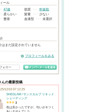
→
ィール
･･
47歳
肌質
･･･
乾燥肌
･･
柔らかい
髪量
･･･
少ない
･･
蟹座
血液型
･･･
未選択
介
介はまだ設定されていません
プロフィールをみる
フォロー
さんの最新投稿
25/12/10 07:12:25
SHEGLAM / サンスカルプ リキッド
シェーディング
3
色は良かったですが、匂いがキツく
あいませんでした。…