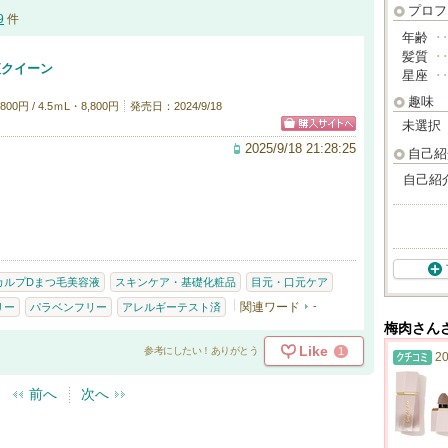
プロフ
9
件
年齢
･
髪質
･
液クイーン
星座
･
趣味
0円 / 4.5ｍL・8,800円
発売日：2024/9/18
未選択
2025/9/18 21:28:25
自己紹
自己紹
。
カルプDまつ毛美容液
スキンケア・基礎化粧品
目元・口元ケア
関連ワード
-
リー
パラベンフリー
アレルギーテスト済
梅肉さん
Like
1
参考にしたい！ありがとう
20
前へ
次へ