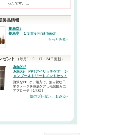
ったです。…
新製品情報
養庵堂 /
養庵堂 １３The First Touch
もっとみる
レゼント
（毎月1・9・17・24日更新）
JoluXe/
JoluXe PPTデイリッチケア シ
ャンプー＆トリートメントセット
贅沢なPPTケア処方で、無自覚な日
常ダメージを徹底ケアし毛髪悩みに
アプローチ【1名様】
他のプレゼントもみる