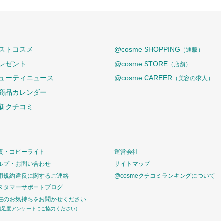
ストコスメ
@cosme SHOPPING
（通販）
レゼント
@cosme STORE
（店舗）
ューティニュース
@cosme CAREER
（美容の求人）
商品カレンダー
新クチコミ
責・コピーライト
運営会社
ルプ・お問い合わせ
サイトマップ
用規約違反に関するご連絡
@cosmeクチコミランキングについて
スタマーサポートブログ
在のお気持ちをお聞かせください
満足度アンケートにご協力ください）