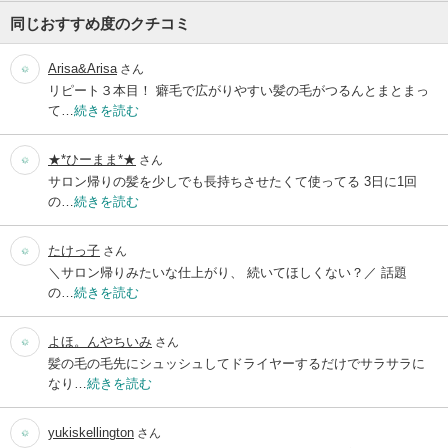
同じおすすめ度のクチコミ
Arisa&Arisa
さん
リピート３本目！ 癖毛で広がりやすい髪の毛がつるんとまとまっ
て…
続きを読む
★*ひーまま*★
さん
サロン帰りの髪を少しでも長持ちさせたくて使ってる 3日に1回
の…
続きを読む
たけっ子
さん
＼サロン帰りみたいな仕上がり、 続いてほしくない？／ 話題
の…
続きを読む
よほ。んやちいみ
さん
髪の毛の毛先にシュッシュしてドライヤーするだけでサラサラに
なり…
続きを読む
yukiskellington
さん