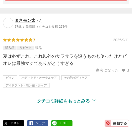
まさモン太
さん
37歳
乾燥肌
クチコミ投稿 273件
7
2025/9/11
購入品
リピート
現品
夏は必ずこれ、これ以外のサラサラを謳うものも使ったけどビ
オレは最強マジでありがとうすぎる
参考になった
3
ビオレ
ボディケア・オーラルケア
その他ボディケア
デオドラント・制汗剤・汗ケア
クチコミ詳細をもっとみる
ポスト
シェア
LINE