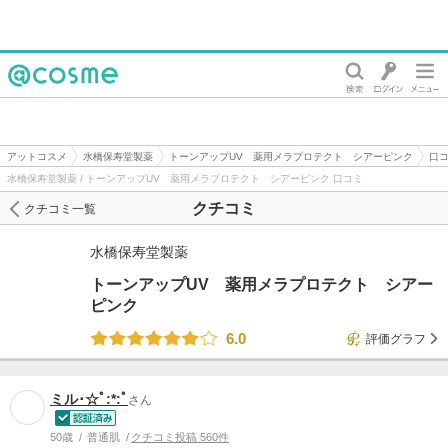
@cosme
アットコスメ
水橋保寿堂製薬
トーンアップUV 薬用メラプロテクト シアーピンク
口
水橋保寿堂製薬 / トーンアップUV 薬用メラプロテクト シアーピンク 口コミ
クチコミ
クチコミ一覧
水橋保寿堂製薬
トーンアップUV 薬用メラプロテクト シアー
ピンク
6.0
評価グラフ
ミル･☆ﾟ:*:ﾟ
さん
50歳
普通肌
クチコミ投稿 560件