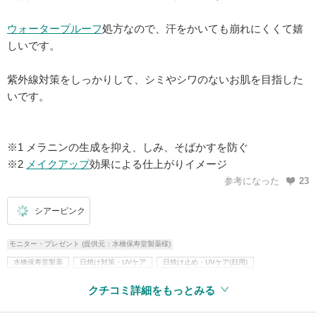
ウォータープルーフ
処方なので、汗をかいても崩れにくくて嬉
しいです。
紫外線対策をしっかりして、シミやシワのないお肌を目指した
いです。
※1 メラニンの生成を抑え、しみ、そばかすを防ぐ
※2
メイクアップ
効果による仕上がりイメージ
参考になった
23
シアーピンク
モニター・プレゼント (提供元：水橋保寿堂製薬様)
水橋保寿堂製薬
日焼け対策・UVケア
日焼け止め・UVケア(顔用)
ベースメイク
化粧下地・コンシーラー
化粧下地
紫外線吸収剤不使用
クチコミ詳細をもっとみる