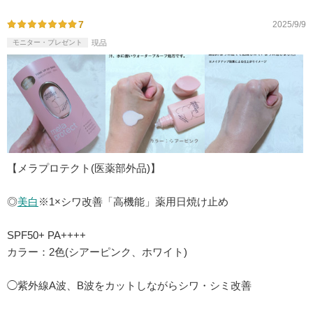
7
2025/9/9
モニター・プレゼント
現品
【メラプロテクト(医薬部外品)】
◎
美白
※1×シワ改善「高機能」薬用日焼け止め
SPF50+ PA++++
カラー：2色(シアーピンク、ホワイト)
◯紫外線A波、B波をカットしながらシワ・シミ改善