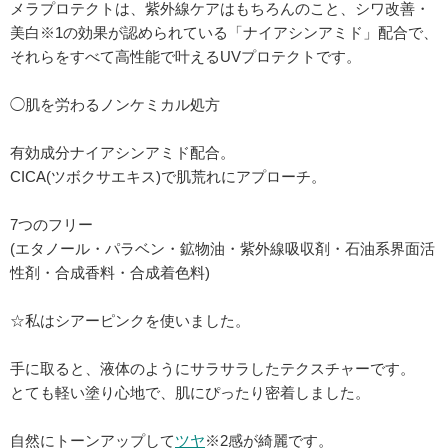
メラプロテクトは、紫外線ケアはもちろんのこと、シワ改善・
美白※1の効果が認められている「ナイアシンアミド」配合で、
それらをすべて高性能で叶えるUVプロテクトです。
◯肌を労わるノンケミカル処方
有効成分ナイアシンアミド配合。
CICA(ツボクサエキス)で肌荒れにアプローチ。
7つのフリー
(エタノール・パラベン・鉱物油・紫外線吸収剤・石油系界面活
性剤・合成香料・合成着色料)
☆私はシアーピンクを使いました。
手に取ると、液体のようにサラサラしたテクスチャーです。
とても軽い塗り心地で、肌にぴったり密着しました。
自然にトーンアップして
ツヤ
※2感が綺麗です。