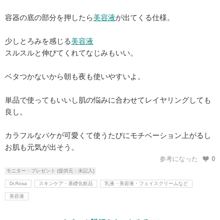
容器の底の部分を押したら
美容液
が出てくる仕様。
少しとろみを感じる
美容液
スルスルと伸びてくれてなじみもいい。
ベタつかないから朝も夜も使いやすいよ。
単品で使ってもいいし肌の悩みに合わせてレイヤリングしても
良し。
カラフルなパケが可愛くて使うたびにモチベーション上がるし
お肌も元気が出そう。
参考になった
0
モニター・プレゼント (提供元：未記入)
Dr.Rosa
スキンケア・基礎化粧品
乳液・美容液・フェイスクリームなど
美容液