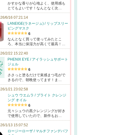
かすかな香りが心地よく、使用感も
とてもよいです！なんとなく次…
26/6/16 07:21:14
LANEIGE(ラネージュ) / リップスリー
ピングマスク
6
なんとなく買って使ってみたとこ
ろ、本当に保湿力が高くて最高！…
26/2/22 15:22:40
PHENIX EYE / アイラッシュサポート
ジェル
6
ささっと塗るだけで束感まつ毛がで
きるので、朝晩使ってます！ま…
26/1/21 23:02:58
シュウ ウエムラ / ブライト クレンジ
ング オイル
6
元々シュウの黒クレンジングが好き
で使用していたので、新作もお…
26/1/13 15:07:52
ロージーローザ / マルチファンデパフ