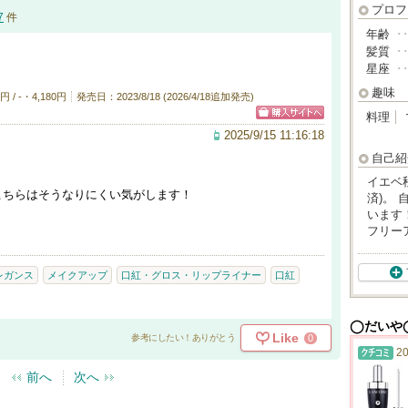
プロフ
7
件
年齢
･
髪質
･
星座
･
趣味
/ -・4,180円
発売日：2023/8/18 (2026/4/18追加発売)
料理
2025/9/15 11:16:18
自己紹
イエベ
こちらはそうなりにくい気がします！
済)。
います
フリー
レガンス
メイクアップ
口紅・グロス・リップライナー
口紅
◯だいや
Like
0
参考にしたい！ありがとう
20
前へ
次へ