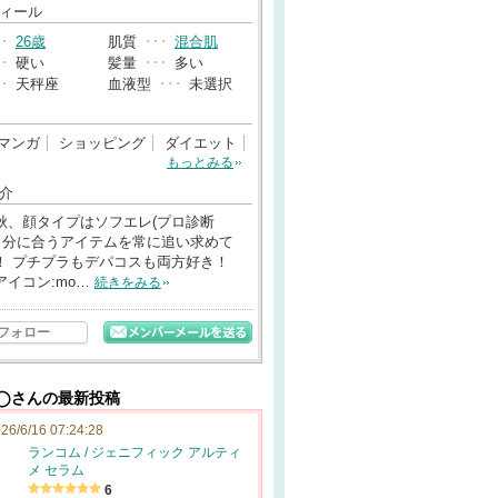
→
ィール
･･
26歳
肌質
･･･
混合肌
･･
硬い
髪量
･･･
多い
･･
天秤座
血液型
･･･
未選択
マンガ
ショッピング
ダイエット
もっとみる
介
秋、顔タイプはソフエレ(プロ診断
 自分に合うアイテムを常に追い求めて
！ プチプラもデパコスも両方好き！
アイコン:mo…
続きをみる
フォロー
◯さんの最新投稿
26/6/16 07:24:28
ランコム / ジェニフィック アルティ
メ セラム
6