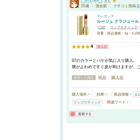
◯だいや◯
さん
25歳
混合肌
クチコミ投稿
6
エレガンス
ルージュ クラジュール
[
口紅
・
リップスティック
]
容量・税込価格：4g・4,180円 
4
購入品
07のカラーとパケが気に入り購入。
唇がよわめですぐ皮が剥けますが、
現品
購入品
使用した商品
購入場所
-
効果
-
商品情報
エ
関連ワード
-
リップスティック
通報する