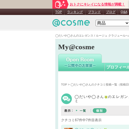
おトクにキレイになる情報が満載！
◯だいや
TOP
ランキング
ブランド
ブログ
Q&A
◯だいや◯さんのエレガンス / ルージュ クラジュールへのク
My@cosme
プロフィー
TOP
>
◯だいや◯さんのクチコミ投稿一覧（投稿日
◯だいや◯
エレガン
さん
の
ミ
クチコミ67件中7件目表示