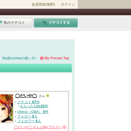
会員登録(無料)
ログイン
私のクチコミ
クチコミする
My@cosmeの使い方
My Private Top
◯だいや◯
さん
クチコミ
67
件
└
もらったLike
25
件
chieco（Q&A）
0
件
フォロー
0
人
フォロワー
6
人
◯だいや◯
さんの
Myブログへ