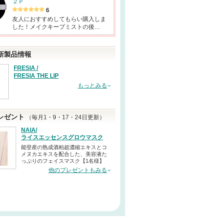
２Ｐ
6
友人におすすめしてもらい購入しま
した！メイクキープミストの後…
新製品情報
FRESIA /
FRESIA THE LIP
もっとみる
レゼント
（毎月1・9・17・24日更新）
NAIA/
ライスエッセンスグロウマスク
能登産の熟成酒粕超濃縮エキスとコ
メヌカエキスを配合した、美容液た
っぷりのフェイスマスク【1名様】
他のプレゼントもみる