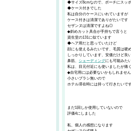
◆サイズ8cmなので、ポーチにスッポ
◆ケース付きでした
私は自分のケースにいれていますが
ケース付きは清潔でありがたいです
セザンヌは清潔ですよね◎
◆斜めカット具合が手持ちで言うと
資生堂の131に似ています
◆ヘア用だと思っていたけど
顔にも使えるみたいです、毛質は硬
しっかりしています、安価だけど良
鼻筋、
シェーディング
にも可能みた
私は、目元付近にも使いましたが痛
◆自宅用には必要ないかもしれませ
小さいブラシ無いので
ホテル滞在時には持って行きたいで
まだ1回しか使用していないので
評価4にしました
私、個人の感想になります
セザンヌ公式購入