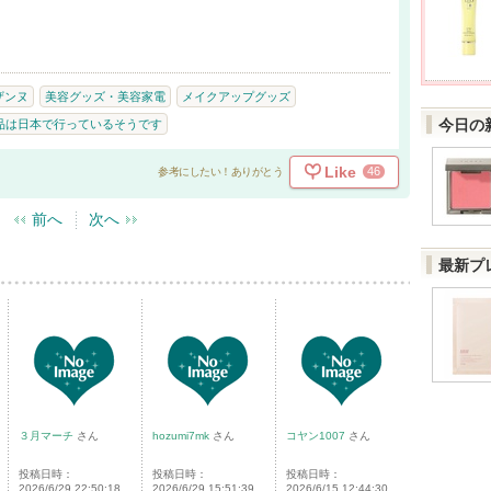
ザンヌ
美容グッズ・美容家電
メイクアップグッズ
今日の
品は日本で行っているそうです
Like
46
参考にしたい！ありがとう
前へ
次へ
最新プ
３月マーチ
さん
hozumi7mk
さん
コヤン1007
さん
投稿日時：
投稿日時：
投稿日時：
2026/6/29 22:50:18
2026/6/29 15:51:39
2026/6/15 12:44:30