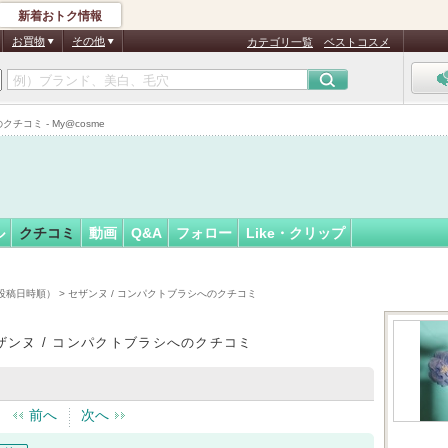
新着おトク情報
みらい★
フォロー
さん
お買物
その他
カテゴリ一覧
ベストコスメ
認
証
コミ - My@cosme
済
ル
クチコミ
動画
Q&A
フォロー
Like・クリップ
投稿日時順）
> セザンヌ / コンパクトブラシへのクチコミ
ザンヌ / コンパクトブラシへのクチコミ
前へ
次へ