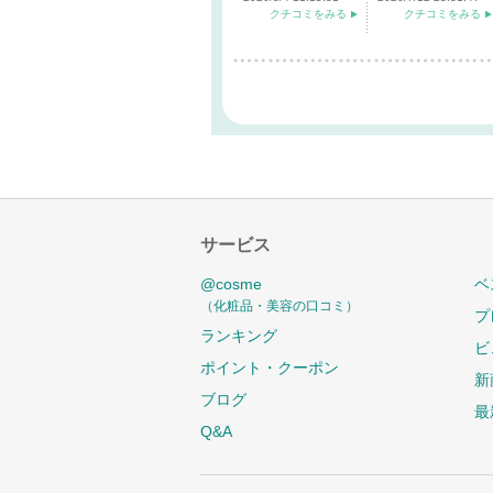
クチコミをみる
クチコミをみる
サービス
@cosme
ベ
（化粧品・美容の口コミ）
プ
ランキング
ビ
ポイント・クーポン
新
ブログ
最
Q&A