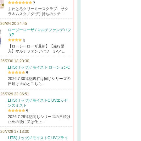
7
ふわとろクリーミースクラブ サク
ラ＆ムスク／ダヴ手持ちのクチ…
26/8/4 20:24:45
ロージーローザ / マルチファンデパフ
３P
4
【ロージーローザ最新】【先行購
入】マルチファンデパフ 3P／…
26/7/30 18:20:30
LITS(リッツ) / モイスト ローションC
5
2026.7.30追記現在は同じシリーズの
日焼け止めとこちら…
26/7/29 23:36:51
LITS(リッツ) / モイストC UVエッセ
ンスミスト
5
2026.7.29追記同じシリーズの日焼け
止めの後に又は仕上…
26/7/28 17:13:30
LITS(リッツ) / モイストC UVプライ