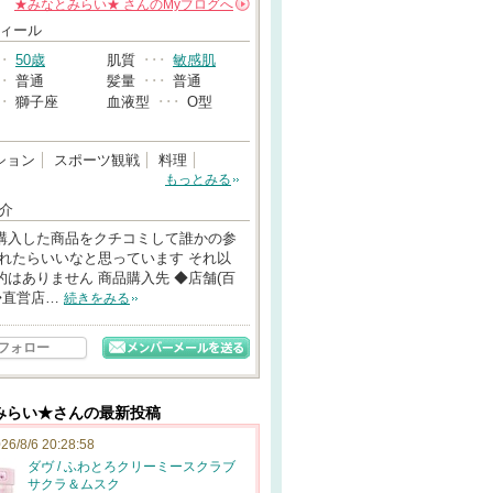
★みなとみらい★
さんの
Myブログへ
→
ィール
･･
50歳
肌質
･･･
敏感肌
･･
普通
髪量
･･･
普通
･･
獅子座
血液型
･･･
O型
ション
スポーツ観戦
料理
もっとみる
介
購入した商品をクチコミして誰かの参
なれたらいいなと思っています それ以
的はありません 商品購入先 ◆店舗(百
 ◆直営店…
続きをみる
フォロー
みらい★さんの最新投稿
26/8/6 20:28:58
ダヴ / ふわとろクリーミースクラブ
サクラ＆ムスク