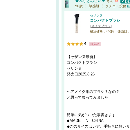
★みなとみらい★
さん
認証済
50歳
敏感肌
クチコミ投稿
6
セザンヌ
コンパクトブラシ
[
メイクブラシ
]
税込価格：440円
発売日：20
4
購入品
【セザンヌ最新】
コンパクトブラシ
セザンヌ
発売日2025.8.26
ヘアメイク用のブラシ？なの？
と思って買ってみました
簡単に気がついた事書きます
◆MADE IN CHINA
◆このサイズはレア、手持ちに無い