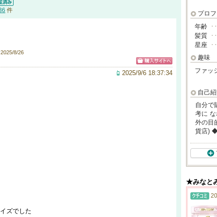
36
件
プロフ
年齢
･
髪質
･
星座
･
25/8/26
趣味
ファッ
2025/9/6 18:37:34
自己紹
自分で
考に 
外の目
貨店)
★みなと
20
サイズでした