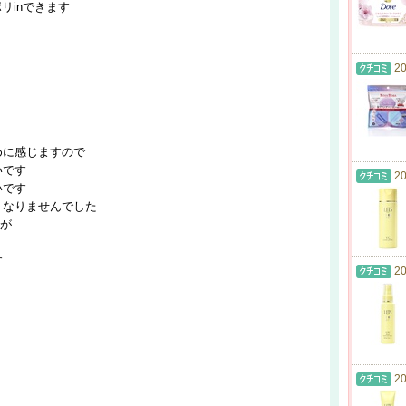
リinできます
20
めに感じますので
いです
20
いです
くなりませんでした
んが
す
20
20