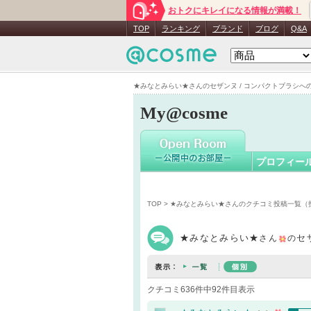
おトクにキレイになる情報が満載！
★みなと
TOP
ランキング
ブランド
ブログ
Q&A
★みなとみらい★さんのセザンヌ / コンパクトブラシへのクチ
My@cosme
プロフィー
TOP
>
★みなとみらい★さんのクチコミ投稿一覧（
★みなとみらい★
セ
さん
の
クチコミ636件中92件目表示