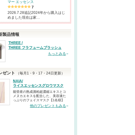
マー エッセンス
7
2026.7.28追記2024年から購入はじ
めました現在は家…
新製品情報
THREE /
THREE フラフュームブラッシュ
もっとみる
レゼント
（毎月1・9・17・24日更新）
NAIA/
ライスエッセンスグロウマスク
能登産の熟成酒粕超濃縮エキスとコ
メヌカエキスを配合した、美容液た
っぷりのフェイスマスク【1名様】
他のプレゼントもみる