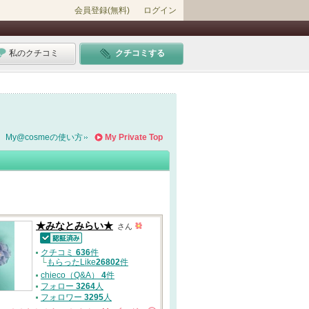
会員登録(無料)
ログイン
私のクチコミ
クチコミする
My@cosmeの使い方
My Private Top
★みなとみらい★
さん
認証済
クチコミ
636
件
└
もらったLike
26802
件
chieco（Q&A）
4
件
フォロー
3264
人
フォロワー
3295
人