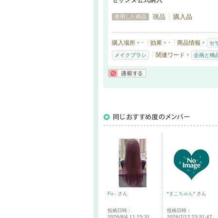
現品
購入品
使用した商品
購入場所
-
効果
-
商品情報
セ
関連ワード
メイクブラシ
企画と検
通報する
Fu-.
さん
*まこちゅん*
さん
投稿日時：
投稿日時：
2026/8/4 11:15:31
2026/7/12 23:31:47