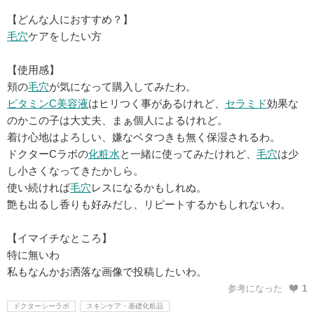
【どんな人におすすめ？】
毛穴
ケアをしたい方
【使用感】
頬の
毛穴
が気になって購入してみたわ。
ビタミンC
美容液
はヒリつく事があるけれど、
セラミド
効果な
のかこの子は大丈夫、まぁ個人によるけれど。
着け心地はよろしい、嫌なベタつきも無く保湿されるわ。
ドクターCラボの
化粧水
と一緒に使ってみたけれど、
毛穴
は少
し小さくなってきたかしら。
使い続ければ
毛穴
レスになるかもしれぬ。
艶も出るし香りも好みだし、リピートするかもしれないわ。
【イマイチなところ】
特に無いわ
私もなんかお洒落な画像で投稿したいわ。
参考になった
1
ドクターシーラボ
スキンケア・基礎化粧品