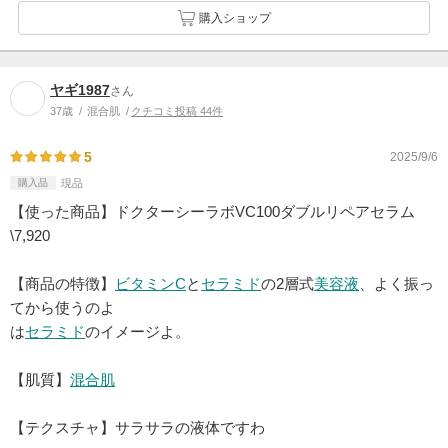
購入ショップ
ヤギ1987
さん
37歳
混合肌
クチコミ投稿 44件
5
2025/9/6
購入品
現品
【使った商品】ドクターシーラボVC100ダブルリペアセラム
\7,920
【商品の特徴】
ビタミンC
と
セラミド
の2層式
美容液
、よく振っ
てから使うのよ
は
セラミド
のイメージよ。
【肌質】
混合肌
【テクスチャ】サラサラの液体ですわ