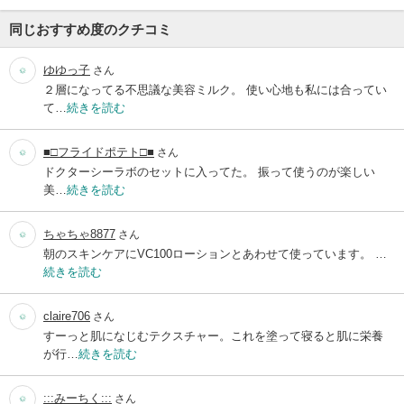
同じおすすめ度のクチコミ
ゆゆっ子
さん
２層になってる不思議な美容ミルク。 使い心地も私には合ってい
て…
続きを読む
■□フライドポテト□■
さん
ドクターシーラボのセットに入ってた。 振って使うのが楽しい
美…
続きを読む
ちゃちゃ8877
さん
朝のスキンケアにVC100ローションとあわせて使っています。 …
続きを読む
claire706
さん
すーっと肌になじむテクスチャー。これを塗って寝ると肌に栄養
が行…
続きを読む
:::みーちく:::
さん