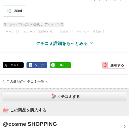
30mL
モニター・プレゼント(提供元：アットコスメ)
ゲラン
スキンケア・基礎化粧品
化粧水
ブースター・導入液
乳液・美容液・フェイスクリームなど
美容液
クチコミ詳細をもっとみる
ポスト
シェア
LINE
この商品のクチコミ一覧へ
クチコミする
この商品を購入する
@cosme SHOPPING