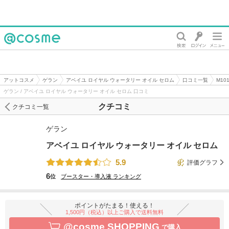
@cosme
アットコスメ
ゲラン
アベイユ ロイヤル ウォータリー オイル セロム
口コミ一覧
М1
ゲラン / アベイユ ロイヤル ウォータリー オイル セロム 口コミ
クチコミ
クチコミ一覧
ゲラン
アベイユ ロイヤル ウォータリー オイル セロム
5.9
評価グラフ
6
位
ブースター・導入液
ランキング
ポイントがたまる！使える！
1,500円（税込）以上ご購入で送料無料
@cosme SHOPPING
で購入