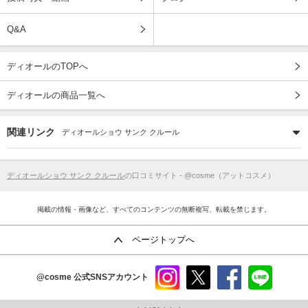
Q&A
ディオールのTOPへ
ディオールの商品一覧へ
関連リンク
ディオールショウ サンク クルール
ディオールショウ サンク クルール
の口コミサイト - @cosme（アットコスメ）
掲載の情報・画像など、すべてのコンテンツの無断複写、転載を禁じます。
ページトップへ
@cosme
公式SNSアカウント
instag
x
faceb
line
ram
ook