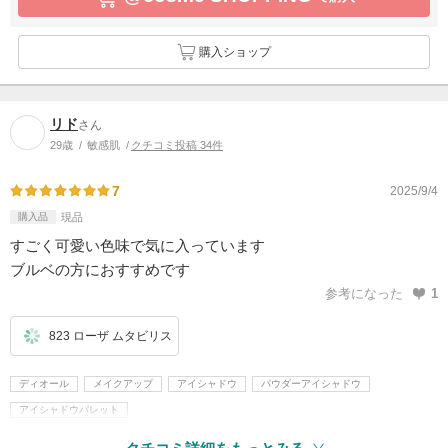
購入ショップ
リド
さん
29歳
敏感肌
クチコミ投稿 34件
7
2025/9/4
購入品
現品
すごく可愛い色味で気に入っています
ブルベの方におすすめです
参考になった
1
823 ローザ ムタビリス
ディオール
メイクアップ
アイシャドウ
パウダーアイシャドウ
アイシャドウパレット