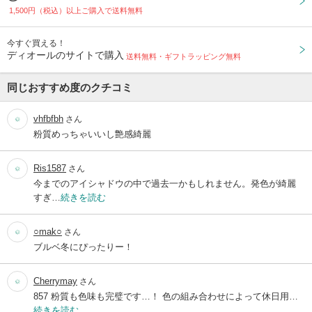
1,500円（税込）以上ご購入で送料無料
今すぐ買える！
ディオールのサイトで購入
送料無料・ギフトラッピング無料
同じおすすめ度のクチコミ
vhfbfbh
さん
粉質めっちゃいいし艶感綺麗
Ris1587
さん
今までのアイシャドウの中で過去一かもしれません。発色が綺麗
すぎ…
続きを読む
○mak○
さん
ブルベ冬にぴったりー！
Cherrymay
さん
857 粉質も色味も完璧です…！ 色の組み合わせによって休日用…
続きを読む