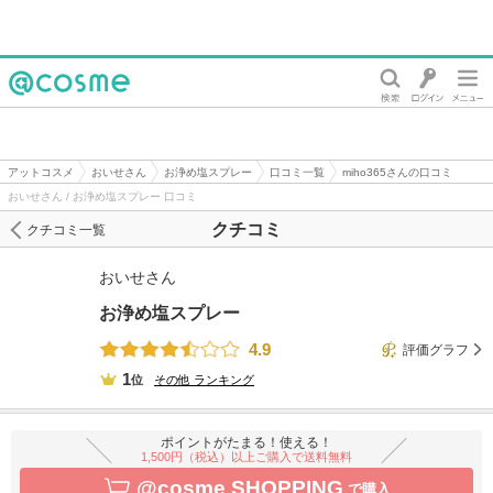
@cosme
アットコスメ
おいせさん
お浄め塩スプレー
口コミ一覧
miho365さんの口コミ
おいせさん / お浄め塩スプレー 口コミ
クチコミ
クチコミ一覧
おいせさん
お浄め塩スプレー
4.9
評価グラフ
1
位
その他
ランキング
ポイントがたまる！使える！
1,500円（税込）以上ご購入で送料無料
@cosme SHOPPING
で購入