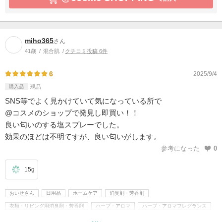
miho365
さん
41歳
混合肌
クチコミ投稿 6件
6
2025/9/4
購入品
現品
SNS等でよく見かけていて気になっている所で
@コスメのショップで発見し即買い！！
良い匂いのする塩スプレーでした。
効果のほどは不明てすが、良い匂いがします。
参考になった
0
15g
おいせさん
日用品
ホームケア
消臭剤・芳香剤
衣類・リビング用消臭剤・芳香剤
ハーブ・アロマ
ハーブ・アロマフレグランス
その他