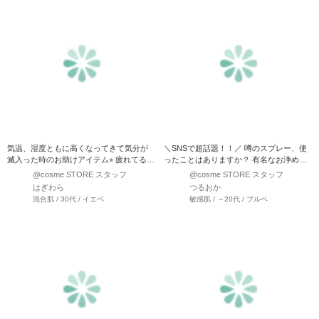
気温、湿度ともに高くなってきて気分が
＼SNSで超話題！！／ 噂のスプレー、使
滅入った時のお助けアイテム⭐︎ 疲れてる時
ったことはありますか？ 有名なお浄め塩
に空間に吹きかけた…
スプレー以外にあと3…
@cosme STORE スタッフ
@cosme STORE スタッフ
はぎわら
つるおか
混合肌 / 30代 / イエベ
敏感肌 / ～20代 / ブルベ