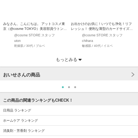
みなさん、こんにちは。 アットコスメ東
お出かけのお供に！いつでも浄化！リフ
京（@cosme TOKYO）美容部員ウトンで
レッシュ！ 便利な薄型のカードサイズ！
す♪ …
ポーチにもスッと入って…
@cosme STORE スタッフ
@cosme STORE スタッフ
uton
chihara
乾燥肌 / 30代 / ブルベ
敏感肌 / 40代 / イエベ
もっとみる
おいせさんの商品
この商品の関連ランキングもCHECK！
日用品 ランキング
ホームケア ランキング
消臭剤・芳香剤 ランキング
@cosme STORE スタッフ
@cosme STORE スタッフ
@cosme STORE スタッフ
@cosme STORE スタッフ