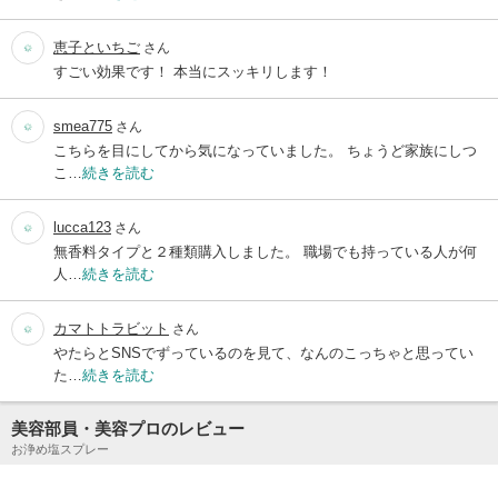
恵子といちご
さん
すごい効果です！ 本当にスッキリします！
smea775
さん
こちらを目にしてから気になっていました。 ちょうど家族にしつ
こ…
続きを読む
lucca123
さん
無香料タイプと２種類購入しました。 職場でも持っている人が何
人…
続きを読む
カマトトラビット
さん
やたらとSNSでずっているのを見て、なんのこっちゃと思ってい
た…
続きを読む
美容部員・美容プロのレビュー
お浄め塩スプレー