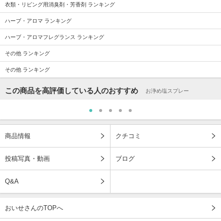
田村
村 井
みやざわ
のぐち
衣類・リビング用消臭剤・芳香剤 ランキング
混合肌 / 40代 / ブルベ
敏感肌 / 30代 / イエベ
乾燥肌 / 30代 / イエベ
普通肌 / 30代 / ブルベ
ハーブ・アロマ ランキング
ハーブ・アロマフレグランス ランキング
その他 ランキング
その他 ランキング
この商品を高評価している人のおすすめ
お浄め塩スプレー
商品情報
クチコミ
投稿写真・動画
ブログ
Q&A
おいせさんのTOPへ