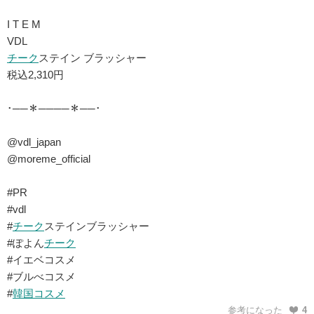
I T E M
VDL
チーク
ステイン ブラッシャー
税込2,310円
･──＊────＊──･
@vdl_japan
@moreme_official
#PR
#vdl
#
チーク
ステインブラッシャー
#ぽよん
チーク
#イエベコスメ
#ブルべコスメ
#
韓国コスメ
参考になった
4