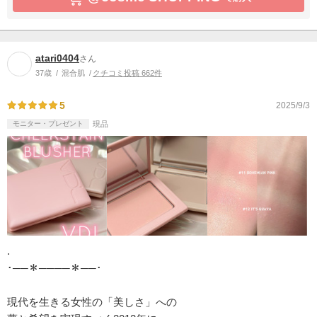
atari0404
さん
37歳
混合肌
クチコミ投稿 662件
5
2025/9/3
モニター・プレゼント
現品
.
･──＊────＊──･
現代を生きる女性の「美しさ」への