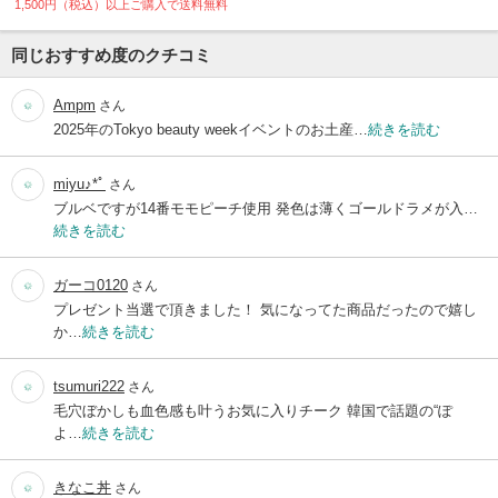
1,500円（税込）以上ご購入で送料無料
同じおすすめ度のクチコミ
Ampm
さん
2025年のTokyo beauty weekイベントのお土産…
続きを読む
miyu♪*ﾟ
さん
ブルベですが14番モモピーチ使用 発色は薄くゴールドラメが入…
続きを読む
ガーコ0120
さん
プレゼント当選で頂きました！ 気になってた商品だったので嬉し
か…
続きを読む
tsumuri222
さん
毛穴ぼかしも血色感も叶うお気に入りチーク 韓国で話題の“ぽ
よ…
続きを読む
きなこ丼
さん