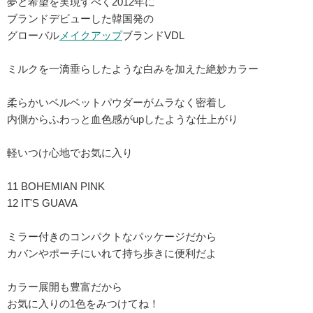
夢と希望を実現すべく2012年に
ブランドデビューした韓国発の
グローバル
メイクアップ
ブランドVDL
ミルクを一滴垂らしたような白みを加えた絶妙カラー
柔らかいベルベットパウダーがムラなく密着し
内側からふわっと血色感がupしたような仕上がり
軽いつけ心地でお気に入り
11 BOHEMIAN PINK
12 IT'S GUAVA
ミラー付きのコンパクトなパッケージだから
カバンやポーチにいれて持ち歩きに便利だよ
カラー展開も豊富だから
お気に入りの1色をみつけてね！