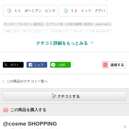
１１ ボヘミアン ピンク
１２ イッツ グアバ
モニター・プレゼント (提供元：【ブランド名：LG生活健康 / 提供元：more me】)
VDL（ヴィ・ディー・エル）
メイクアップ
チーク
パウダーチーク
韓国コスメ
クチコミ詳細をもっとみる
ポスト
シェア
LINE
この商品のクチコミ一覧へ
クチコミする
この商品を購入する
@cosme SHOPPING