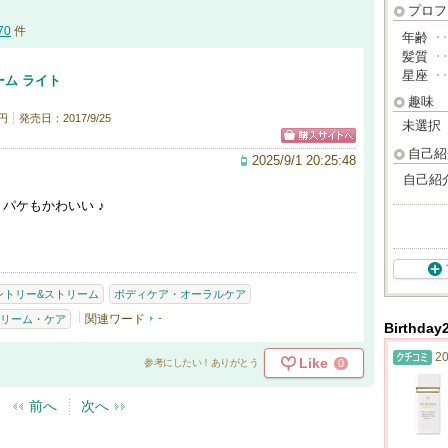
プロフ
70
件
年齢
･
髪質
･
星座
･
ム ライト
趣味
円
発売日：2017/9/25
未選択
自己紹
2025/9/1 20:25:48
自己紹
パケもかわいい ♪
ントリー&ストリーム
ボディケア・オーラルケア
関連ワード
-
リーム・ケア
Birthd
20
Like
0
参考にしたい！ありがとう
前へ
次へ