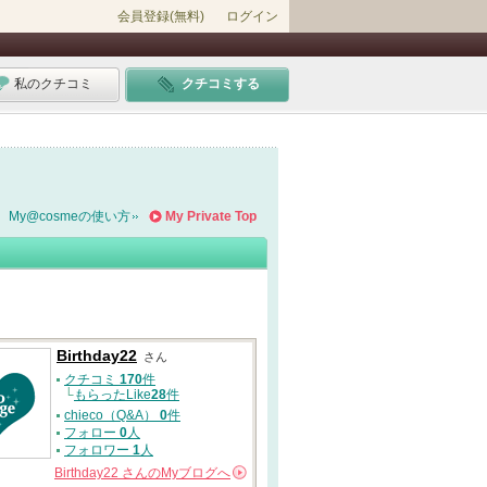
会員登録(無料)
ログイン
私のクチコミ
クチコミする
My@cosmeの使い方
My Private Top
Birthday22
さん
クチコミ
170
件
└
もらったLike
28
件
chieco（Q&A）
0
件
フォロー
0
人
フォロワー
1
人
Birthday22
さんの
Myブログへ