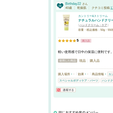
Birthday22
さん
40歳
乾燥肌
クチコミ投稿
1
カントリー&ストリーム
ナチュラルハンドクリー
[
ハンドクリーム・ケア
]
容量・税込価格：50g・550
5
購入品
軽い使用感で日中の保湿に便利です。
現品
購入品
使用した商品
購入場所
-
効果
-
商品情報
カ
スペシャルボディケア・パーツ
ハンドク
通報する