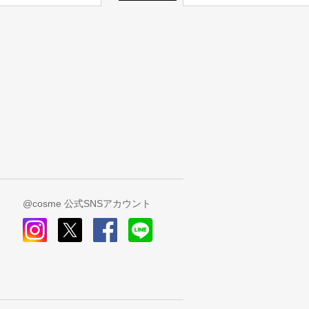
@cosme 公式SNSアカウント
instagram
x
facebook
line