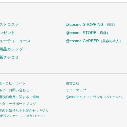
ストコスメ
@cosme SHOPPING
（通販）
レゼント
@cosme STORE
（店舗）
ューティニュース
@cosme CAREER
（美容の求人）
商品カレンダー
新クチコミ
責・コピーライト
運営会社
ルプ・お問い合わせ
サイトマップ
用規約違反に関するご連絡
@cosmeクチコミランキングについて
スタマーサポートブログ
在のお気持ちをお聞かせください
満足度アンケートにご協力ください）