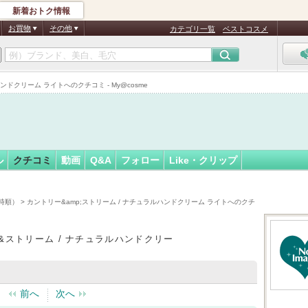
新着おトク情報
2
フォロー
さん
お買物
その他
カテゴリ一覧
ベストコスメ
ハンドクリーム ライトへのクチコミ - My@cosme
ル
クチコミ
動画
Q&A
フォロー
Like・クリップ
日時順）
> カントリー&amp;ストリーム / ナチュラルハンドクリーム ライトへのクチ
&ストリーム / ナチュラルハンドクリー
前へ
次へ