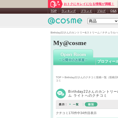
おトクにキレイになる情報が満載！
Birthday2
TOP
ランキング
ブランド
ブログ
Q&A
Birthday22さんのカントリー&ストリーム / ナチュラル
My@cosme
プロフィー
TOP
>
Birthday22さんのクチコミ投稿一覧（投稿
コミ
Birthday22
カントリー
さんの
ム ライトへのクチコミ
クチコミ170件中34件目表示