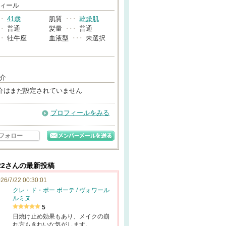
→
ィール
･･
41歳
肌質
･･･
乾燥肌
･･
普通
髪量
･･･
普通
･･
牡牛座
血液型
･･･
未選択
介
介はまだ設定されていません
プロフィールをみる
フォロー
ay22さんの最新投稿
26/7/22 00:30:01
クレ・ド・ポー ボーテ / ヴォワール
ルミヌ
5
日焼け止め効果もあり、メイクの崩
れ方もきれいな気がします。…