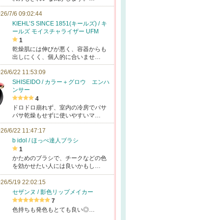
26/7/6 09:02:44
KIEHL’S SINCE 1851(キールズ) / キ
ールズ モイスチャライザー UFM
1
乾燥肌には伸びが悪く、容器からも
出しにくく、個人的に合いませ…
26/6/22 11:53:09
SHISEIDO / カラー＋グロウ エンハ
ンサー
4
ドロドロ崩れず、室内の冷房でパサ
パサ乾燥もせずに使いやすいマ…
26/6/22 11:47:17
b idol / ほっぺ達人ブラシ
1
かためのブラシで、チークなどの色
を効かせたい人には良いかもし…
26/5/19 22:02:15
セザンヌ / 影色リップメイカー
7
色持ちも発色もとても良い◎…