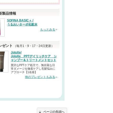
新製品情報
SOFINA BASIC＋ /
うるおいターボ化粧水
もっとみる
レゼント
（毎月1・9・17・24日更新）
JoluXe/
JoluXe PPTデイリッチケア シ
ャンプー＆トリートメントセット
贅沢なPPTケア処方で、無自覚な日
常ダメージを徹底ケアし毛髪悩みに
アプローチ【1名様】
他のプレゼントもみる
ページの先頭へ