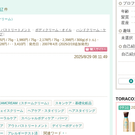
プロフ
67
件
年齢
･
髪質
･
ムクリーム）
星座
･
トバストリートメント
・
ボディクリーム・オイル
・
ハンドクリーム・ケ
趣味
グ
]
未選択
 75g・1,980円 / 75g・2,178円 / 75g・2,398円 / 300g(ボトル)・
28円 / -・3,410円
発売日：2007年4月 (2025/2/19追加発売)
自己紹
自己紹
2025/8/29 08:11:49
TORAC
TEAMCREAM（スチームクリーム）
スキンケア・基礎化粧品
20
ェイスクリーム
ヘアケア・スタイリング
ヘアスタイリング
ーラルケア
スペシャルボディケア・パーツ
ア
アウトバストリートメント
デイリーボディケア
関連ワード
-
ー
アレルギーテスト済