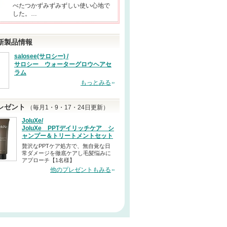
べたつかずみずみずしい使い心地で
した。…
新製品情報
salosee(サロシー) /
サロシー ウォーターグロウヘアセ
ラム
もっとみる
レゼント
（毎月1・9・17・24日更新）
JoluXe/
JoluXe PPTデイリッチケア シ
ャンプー＆トリートメントセット
贅沢なPPTケア処方で、無自覚な日
常ダメージを徹底ケアし毛髪悩みに
アプローチ【1名様】
他のプレゼントもみる