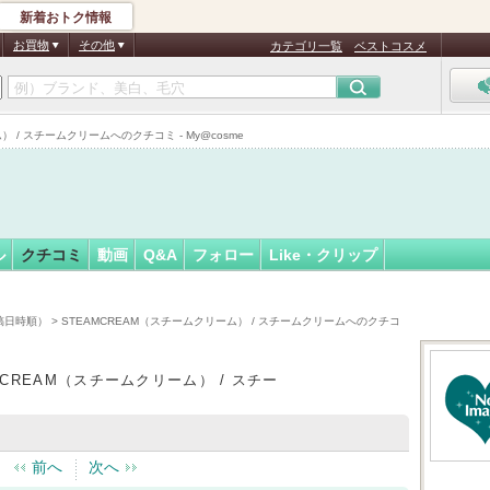
新着おトク情報
985
フォロー
さん
お買物
その他
カテゴリ一覧
ベストコスメ
） / スチームクリームへのクチコミ - My@cosme
ル
クチコミ
動画
Q&A
フォロー
Like・クリップ
稿日時順）
> STEAMCREAM（スチームクリーム） / スチームクリームへのクチコ
MCREAM（スチームクリーム） / スチー
前へ
次へ