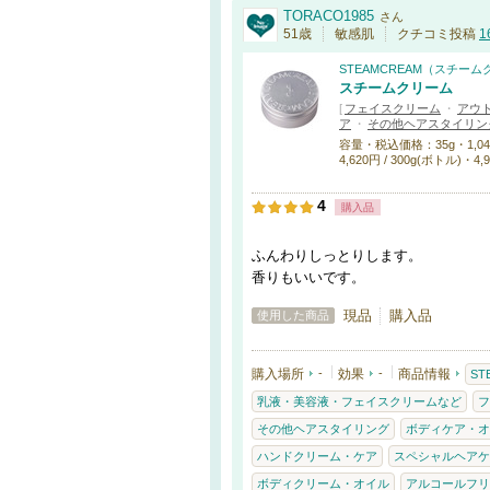
TORACO1985
さん
51歳
敏感肌
クチコミ投稿
1
STEAMCREAM（スチー
スチームクリーム
[
フェイスクリーム
・
アウ
ア
・
その他ヘアスタイリン
容量・税込価格：35g・1,045円 /
4,620円 / 300g(ボトル)・4,9
4
購入品
ふんわりしっとりします。
香りもいいです。
現品
購入品
使用した商品
購入場所
-
効果
-
商品情報
S
乳液・美容液・フェイスクリームなど
フ
その他ヘアスタイリング
ボディケア・オ
ハンドクリーム・ケア
スペシャルヘアケ
ボディクリーム・オイル
アルコールフリ