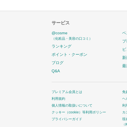
サービス
@cosme
ベ
（化粧品・美容の口コミ）
プ
ランキング
ビ
ポイント・クーポン
新
ブログ
最
Q&A
プレミアム会員とは
免
利用規約
ヘ
個人情報の取扱いについて
利
クッキー（cookie）等利用ポリシー
カ
プライバシーガイド
現
（