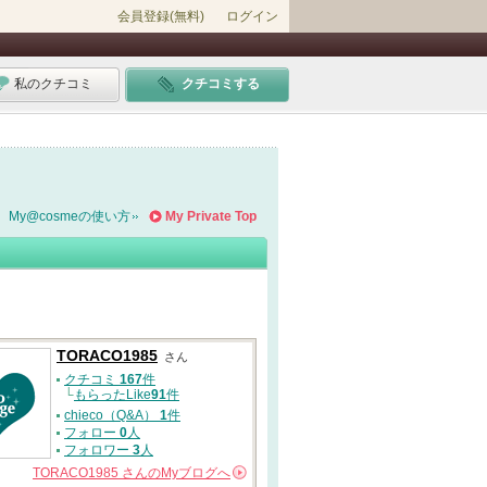
会員登録(無料)
ログイン
私のクチコミ
クチコミする
My@cosmeの使い方
My Private Top
TORACO1985
さん
クチコミ
167
件
└
もらったLike
91
件
chieco（Q&A）
1
件
フォロー
0
人
フォロワー
3
人
TORACO1985
さんの
Myブログへ