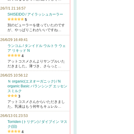
26/7/1 21:16:57
SHISEIDO / アイラッシュカーラー
5
別のビューラーを使っていたのです
が、やっぱりこれがいいですね…
26/6/29 16:49:41
ランコム / タンイドル ウルトラ ウェ
ア リキッド N
4
アットコスメさんよりサンプルいた
だきました。薄づき、さらっと…
26/6/25 10:56:12
Ｎ organic(エヌオーガニック) / N
organic Basic バランシング エッセン
スミルク
3
アットコスメさんからいただきまし
た。乳液はもう何年もキュレル…
26/6/13 01:23:53
Torriden (トリデン) / ダイブイン マス
ク(旧)
4