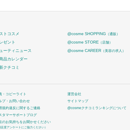
ストコスメ
@cosme SHOPPING
（通販）
レゼント
@cosme STORE
（店舗）
ューティニュース
@cosme CAREER
（美容の求人）
商品カレンダー
新クチコミ
責・コピーライト
運営会社
ルプ・お問い合わせ
サイトマップ
用規約違反に関するご連絡
@cosmeクチコミランキングについて
スタマーサポートブログ
在のお気持ちをお聞かせください
満足度アンケートにご協力ください）