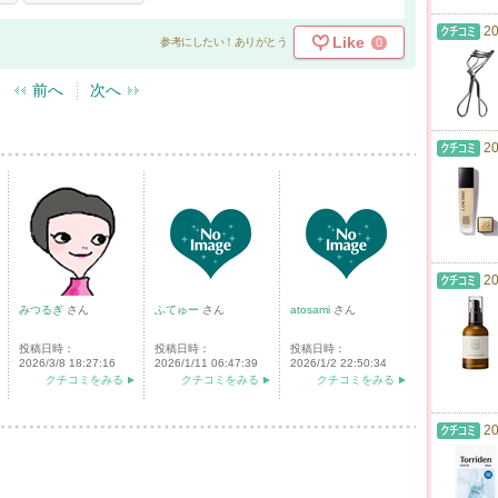
20
Like
0
参考にしたい！ありがとう
前へ
次へ
20
20
みつるぎ
さん
ふてゅー
さん
atosami
さん
投稿日時：
投稿日時：
投稿日時：
2026/3/8 18:27:16
2026/1/11 06:47:39
2026/1/2 22:50:34
クチコミをみる
クチコミをみる
クチコミをみる
20