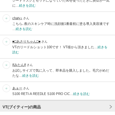
シートマスクとセットになっていた50を使ったときに炎症が一気
に…
続きを読む
chaty♪
さん
こちら､夜のスキンケア時に洗顔後1番最初に塗る導入美容液です
…
続きを読む
■□あさりちゃん□■
さん
VTのリードルショット100です！ VT様から頂きました…
続きを
読む
#みたん#
さん
お試しサイズで気に入って、即本品を購入しました。毛穴がめだ
たな…
続きを読む
あａー
さん
S100 RETI-A REEDLE S100 PRO CIC…
続きを読む
VT(ブイティー)の商品