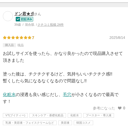
ドン君★彡
さん
39歳
混合肌
クチコミ投稿 24件
7
2025/8/14
購入品
現品
お試しサイズを使ったら、かなり良かったので現品購入させて
頂きました
塗った後は、チクチクするけど、気持ちいいチクチク感!!
暫くしたら気になるなくなるので問題なし!!
化粧水
の浸透も良い感じだし、
毛穴
が小さくなるので最高で
す！
参考になった
0
VT(ブイティー)
スキンケア・基礎化粧品
化粧水
ブースター・導入液
乳液・美容液・フェイスクリームなど
美容液
韓国コスメ