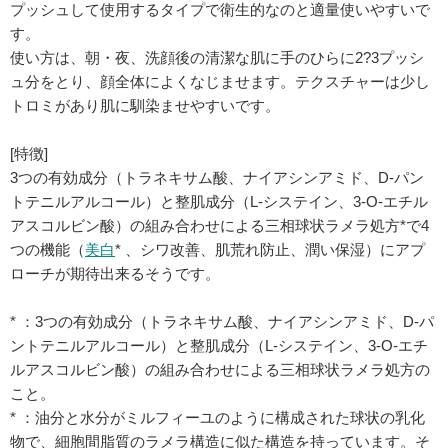
プッシュして使用するタイプで衛生的なのと適量使いやすいで
す。
使い方は、朝・夜、洗顔後の清潔な肌に手のひらに2?3プッシ
ュ分をとり、顔全体によくなじませます。テクスチャーは少し
トロミがあり肌に馴染ませやすいです。
[特徴]
3つの有効成分（トラネキサム酸、ナイアシンアミド、D-パン
トテニルアルコール）と整肌成分（L-システイン、3-O-エチル
アスコルビン酸）の組み合わせによる三相球状ラメラ処方*で4
つの機能（
美白
* 、シワ改善、肌荒れ防止、潤い保湿）にアプ
ローチが期待出来るそうです。
* ：3つの有効成分（トラネキサム酸、ナイアシンアミド、D-パ
ントテニルアルコール）と整肌成分（L-システイン、3-O-エチ
ルアスコルビン酸）の組み合わせによる三相球状ラメラ処方の
こと。
* ：油分と水分がミルフィーユのように構成された球状の乳化
物で、細胞間脂質のラメラ構造に似た構造を持っています。そ