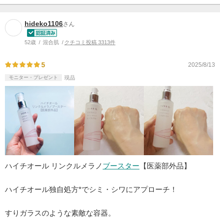
hideko1106
さん
52歳
混合肌
クチコミ投稿 3313件
5
2025/8/13
モニター・プレゼント
現品
ハイチオール リンクルメラノ
ブースター
【医薬部外品】
ハイチオール独自処方*でシミ・シワにアプローチ！
すりガラスのような素敵な容器。