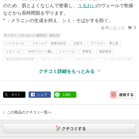
のため、肌とよくなじんで密着し、
うるおい
のヴェールで乾燥
などから長時間肌を守ります。
* ：メラニンの生成を抑え、シミ・そばかすを防ぐ。
参考になった
3
モニター・プレゼント (提供元：未記入)
ハイチオール
スキンケア・基礎化粧品
化粧水
ブースター・導入液
ビタミンC
AHA(フルーツ酸)
レチノール
無着色
無鉱物油
紫外線吸収剤不使用
アルコールフリー
パラベンフリー
アレルギーテスト済
クチコミ詳細をもっとみる
ポスト
シェア
LINE
この商品のクチコミ一覧へ
クチコミする