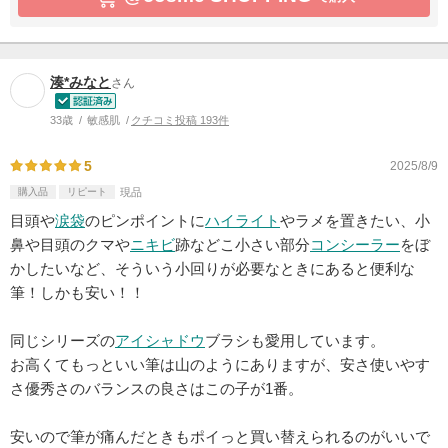
湊*みなと
さん
33歳
敏感肌
クチコミ投稿 193件
5
2025/8/9
購入品
リピート
現品
目頭や
涙袋
のピンポイントに
ハイライト
やラメを置きたい、小
鼻や目頭のクマや
ニキビ
跡などこ小さい部分
コンシーラー
をぼ
かしたいなど、そういう小回りが必要なときにあると便利な
筆！しかも安い！！
同じシリーズの
アイシャドウ
ブラシも愛用しています。
お高くてもっといい筆は山のようにありますが、安さ使いやす
さ優秀さのバランスの良さはこの子が1番。
安いので筆が痛んだときもポイっと買い替えられるのがいいで