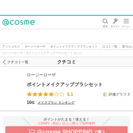
@cosme
アットコスメ
ロージーローザ
ポイントメイクアップブラシセット
口コミ一覧
湊*み
ロージーローザ / ポイントメイクアップブラシセット 口コミ
クチコミ
クチコミ一覧
ロージーローザ
ポイントメイクアップブラシセット
5.1
評価グラフ
10
位
メイクブラシ
ランキング
ポイントがたまる！使える！
1,500円（税込）以上ご購入で送料無料
@cosme SHOPPING
で購入