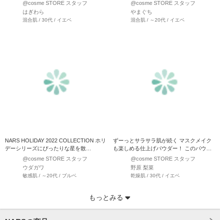
なり大切になってきます…
ングセッティ…
@cosme STORE スタッフ
@cosme STORE スタッフ
はぎわら
やまぐち
混合肌 / 30代 / イエベ
混合肌 / ～20代 / イエベ
NARS HOLIDAY 2022 COLLECTION ホリ
ずーっとサラサラ肌が続く マスクメイク
デーシリーズにぴったりな星を散…
も楽しめる仕上げパウダー！ このパウダ
ー本当にすごい…
@cosme STORE スタッフ
@cosme STORE スタッフ
ウダガワ
野原 梨菜
敏感肌 / ～20代 / ブルベ
乾燥肌 / 30代 / イエベ
もっとみる