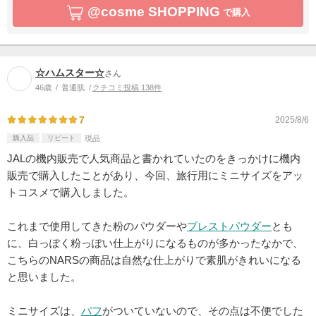
@cosme SHOPPING
で購入
☆ハムスター☆
さん
46歳
普通肌
クチコミ投稿 138件
7
2025/8/6
購入品
リピート
現品
JALの機内販売で人気商品と書かれていたのをきっかけに機内
販売で購入したことがあり、今回、旅行用にミニサイズをアッ
トコスメで購入しました。
これまで使用してきた粉のパウダーや
プレストパウダー
とも
に、白っぽく粉っぽい仕上がりになるものが多かったなかで、
こちらのNARSの商品は自然な仕上がりで素肌がきれいになる
と思いました。
ミニサイズは、
パフ
がついていないので、その点は不便でした