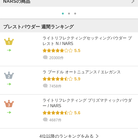
NARSの商品
プレストパウダー 週間ランキング
ライトリフレクティングセッティングパウダー プ
レスト N / NARS
5.5
20300件
@cosme STORE スタッフ
@cosme STORE スタッフ
@cosme STORE スタッフ
@cosme STORE スタッフ
@cosme STORE スタッフ
@cosme STORE スタッフ
ウダガワ
Okumura
中里
ウダガワ
Honda
kawanami
敏感肌 / ～20代 / ブルベ
乾燥肌 / 30代 / ブルベ
乾燥肌 / ～20代 / ブルベ
敏感肌 / ～20代 / ブルベ
乾燥肌 / 30代 / ブルベ
乾燥肌 / 30代 / イエベ
ラ プードル オートニュアンス / エレガンス
5.9
7458件
ライトリフレクティング プリズマティックパウダ
ー / NARS
5.6
4687件
4位以降のランキングをみる