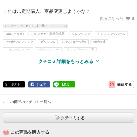
これは…定期購入、商品変更しようかな？
参考になった
0
モニター・プレゼント(提供元：アットコスメ)
DUO(デュオ)
スキンケア・基礎化粧品
クレンジング
クレンジングバーム
その他クレンジング
ビタミンC
AHA(フルーツ酸)
無鉱物油
アルコールフリー
パラベンフリー
アレルギーテスト済
クチコミ詳細をもっとみる
ポスト
シェア
LINE
この商品のクチコミ一覧へ
クチコミする
この商品を購入する