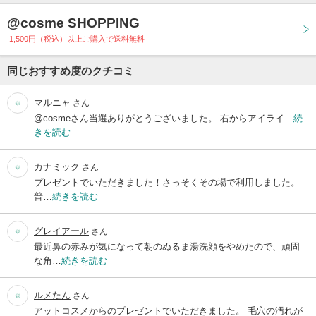
@cosme SHOPPING
1,500円（税込）以上ご購入で送料無料
同じおすすめ度のクチコミ
マルニャ
さん
@cosmeさん当選ありがとうございました。 右からアイライ…
続
きを読む
カナミック
さん
プレゼントでいただきました！さっそくその場で利用しました。
普…
続きを読む
グレイアール
さん
最近鼻の赤みが気になって朝のぬるま湯洗顔をやめたので、頑固
な角…
続きを読む
ルメたん
さん
アットコスメからのプレゼントでいただきました。 毛穴の汚れが