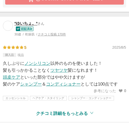
*ゆいちょ。*
さん
30歳
乾燥肌
クチコミ投稿 170件
5
2025/8/5
購入品
現品
久しぶりに
ノンシリコン
以外のものを使いました！
髪も引っかかることなく
ツヤ
ツヤ
髪になれます！
頭皮ケア
といった部分ではやや欠けますが
髪のケア
シャンプー
＆
コンディショナー
としては100点です
参考になった
0
エッセンシャル
ヘアケア・スタイリング
シャンプー・コンディショナー
クチコミ詳細をもっとみる