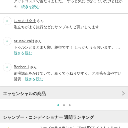
アットコスメで当たりました。 ずっと気にはなっていたけどほか
の…
続きを読む
ちゃまり☆彡
さん
泡立ちがよく旅行などにサンプルリピ買いしてます
azusakurai:)
さん
トゥルンとまとまり髪、納得です！ しっかりうるおいます。 …
続きを読む
Bonbon_i
さん
縮毛矯正をかけていて、細くてうねりやすく、アホ毛も出やすい
髪質…
続きを読む
エッセンシャルの商品
シャンプー・コンディショナー 週間ランキング
スーパーラメラシャンプー&EXモイストトリート