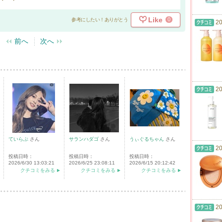
Like
0
参考にしたい！ありがとう
20
前へ
次へ
20
ていらぶ
さん
サランハダゴ
さん
うぃぐるちゃん
さん
20
投稿日時：
投稿日時：
投稿日時：
2026/6/30 13:03:21
2026/6/25 23:08:11
2026/6/15 20:12:42
クチコミをみる
クチコミをみる
クチコミをみる
20