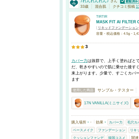
♪れんれんれん♪
さん
認証済
33歳
混合肌
クチコミ投稿
1
TIRTIR
MASK FIT AI FILTER
[
リキッドファンデーション
容量・税込価格：4.5g・1,430
3
カバー力
は抜群で、上手く塗ればと
だ、乾きやすいので肌に乗せた後す
来上がります。少量で、すごくカバ
ます
サンプル・テスター
使用した商品
17N VANILLA(ミニサイズ)
購入場所
-
効果
カバー力
毛穴カ
ベースメイク
ファンデーション
リキ
関連
クッションファンデ
韓国コスメ