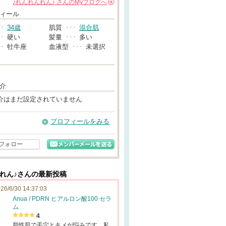
♪れんれんれん♪
さんの
Myブログへ
→
ィール
･･
34歳
肌質
･･･
混合肌
･･
硬い
髪量
･･･
多い
･･
牡牛座
血液型
･･･
未選択
介
介はまだ設定されていません
プロフィールをみる
フォロー
んれん♪さんの最新投稿
26/6/30 14:37:03
Anua / PDRN ヒアルロン酸100 セラ
ム
4
脂性肌で毛穴とキメが悩みです。私