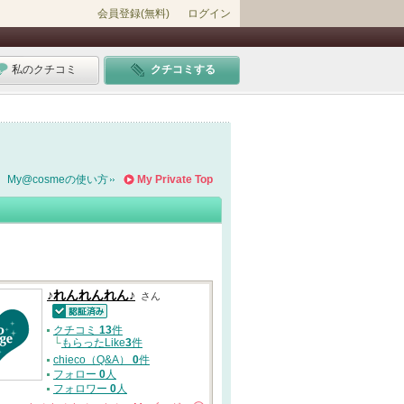
会員登録(無料)
ログイン
私のクチコミ
クチコミする
My@cosmeの使い方
My Private Top
♪れんれんれん♪
さん
認証済
クチコミ
13
件
└
もらったLike
3
件
chieco（Q&A）
0
件
フォロー
0
人
フォロワー
0
人