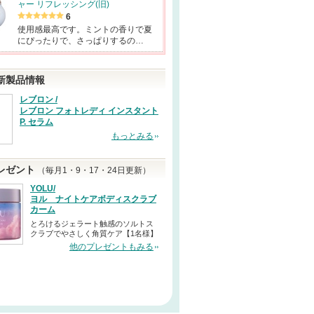
ャー リフレッシング(旧)
6
使用感最高です。ミントの香りで夏
にぴったりで、さっぱりするの…
新製品情報
レブロン /
レブロン フォトレディ インスタント
P. セラム
もっとみる
レゼント
（毎月1・9・17・24日更新）
YOLU/
ヨル ナイトケアボディスクラブ
カーム
とろけるジェラート触感のソルトス
クラブでやさしく角質ケア【1名様】
他のプレゼントもみる