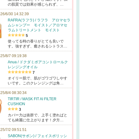
の肌質では効果が感じられず、…
26/6/30 14:32:39
RAFRA(ラフラ) / ラフラ アロマセラ
ムシャンプー モイスト／アロマセ
ラムトリートメント モイスト
5
使ってる時の香りがとても良いで
す。強すぎず、癒されるシトラス…
25/8/7 09:19:38
Anua / ドクダミポアコントロールク
レンジングオイル
7
オイリー肌で、肌がゴワゴワしやす
いです。このクレンジングは角…
25/8/4 08:30:34
TIRTIR / MASK FIT AI FILTER
CUSHION
3
カバー力は抜群で、上手く塗ればと
ても綺麗に仕上がります！夕方…
25/7/2 09:51:51
SABON(サボン) / フェイスポリッシ