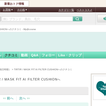
新着おトク情報
れん♪
フォロー
さん
お買物
その他
カテゴリ一覧
ベストコスメ
認
証
CUSHIONへのクチコミ - My@cosme
済
ル
クチコミ
動画
Q&A
フォロー
Like・クリップ
稿日時順）
> TIRTIR / MASK FIT AI FILTER CUSHIONへのクチコミ
R / MASK FIT AI FILTER CUSHIONへ
前へ
次へ