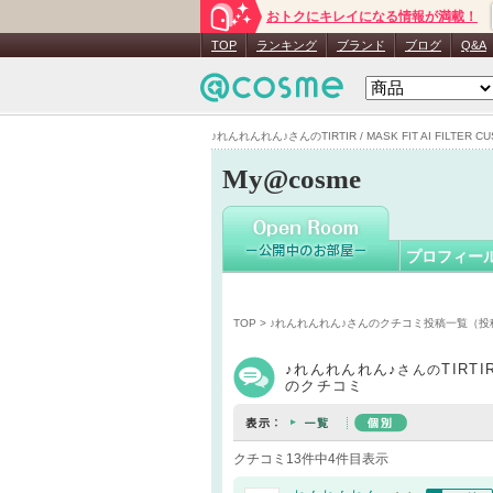
おトクにキレイになる情報が満載！
♪れんれん
TOP
ランキング
ブランド
ブログ
Q&A
♪れんれんれん♪さんのTIRTIR / MASK FIT AI FILTER 
My@cosme
プロフィー
TOP
>
♪れんれんれん♪さんのクチコミ投稿一覧（投
♪れんれんれん♪
TIRTI
さんの
のクチコミ
クチコミ13件中4件目表示