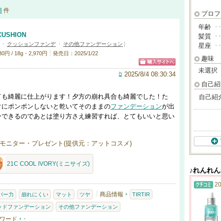
3
件
プロフ
年齢
･
 CUSHION
髪質
･
・
クッションファンデ
・
その他ファンデーション
]
星座
･
円 / 18g・2,970円
発売日：2025/1/22
趣味
未選択
2025/8/4 08:30:34
自己紹
ても綺麗に仕上がります！夕方の崩れ具合も綺麗でした！た
自己紹
ぐにポンポンしないと乾いてそのままの
ファンデーション
が出
ーできるのであとは塗り方さえ練習すれば、とてもいいと思い
モニター・プレゼント(提供元：アットコスメ)
21C COOL IVORY(ミニサイズ)
♪れんれ
20
商品情報
バー力
崩れにくい
マット
ツヤ
TIRTIR
ッドファンデーション
その他ファンデーション
ワード
-