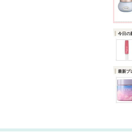
今日の
最新プ