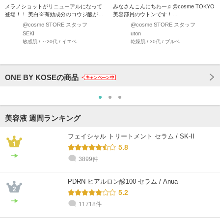
メラノショットがリニューアルになって
みなさんこんにちわー♫ @cosme TOKYO
登場！！ 美白※有効成分のコウジ酸が、
美容部員のウトンです！
メラニン生成を抑制し、…
(@utonm_atcosm…
@cosme STORE スタッフ
@cosme STORE スタッフ
SEKI
uton
敏感肌 / ～20代 / イエベ
乾燥肌 / 30代 / ブルベ
ONE BY KOSEの商品
美容液 週間ランキング
フェイシャル トリートメント セラム / SK-II
5.8
3899件
PDRN ヒアルロン酸100 セラム / Anua
5.2
11718件