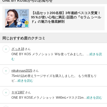
ONE BY KOSEからのお知らせ
【2品セット200名様】3年連続ベスコス受賞！
95％が使い心地に満足♪話題の『セラム シール
ド』の魅力を徹底解剖
同じおすすめ度のクチコミ
ざっき18
さん
ONE BY KOS メラノショット Wを使ってみました。 …
続きを読
む
nikukyuun2025
さん
75mlの詰め替えラージサイズを購入しました。 もう何度もリ
ピ…
続きを読む
ヤギ1987
さん
ONE BY KOSEメラノショット W40mL+マスク21m…
続きを読む