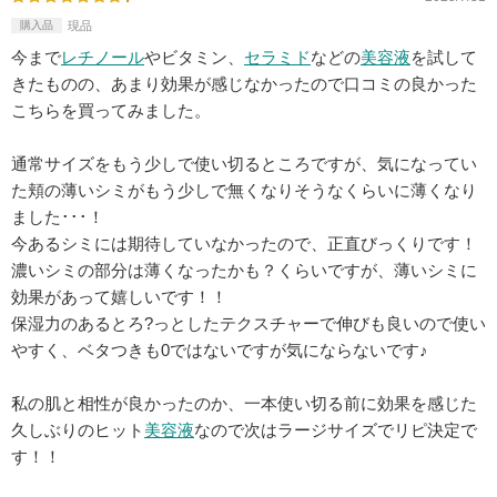
購入品
現品
今まで
レチノール
やビタミン、
セラミド
などの
美容液
を試して
きたものの、あまり効果が感じなかったので口コミの良かった
こちらを買ってみました。
通常サイズをもう少しで使い切るところですが、気になってい
た頬の薄いシミがもう少しで無くなりそうなくらいに薄くなり
ました･･･！
今あるシミには期待していなかったので、正直びっくりです！
濃いシミの部分は薄くなったかも？くらいですが、薄いシミに
効果があって嬉しいです！！
保湿力のあるとろ?っとしたテクスチャーで伸びも良いので使い
やすく、ベタつきも0ではないですが気にならないです♪
私の肌と相性が良かったのか、一本使い切る前に効果を感じた
久しぶりのヒット
美容液
なので次はラージサイズでリピ決定で
す！！