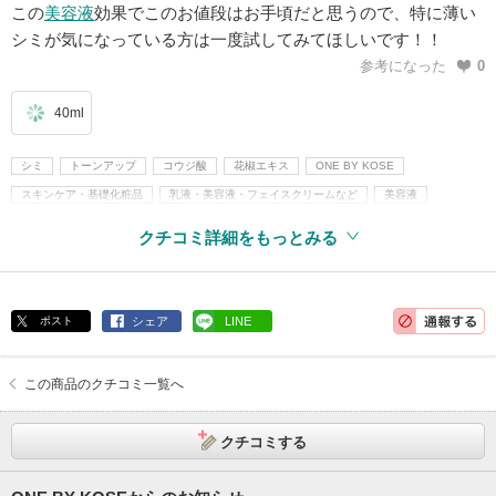
この
美容液
効果でこのお値段はお手頃だと思うので、特に薄い
シミが気になっている方は一度試してみてほしいです！！
参考になった
0
40ml
シミ
トーンアップ
コウジ酸
花椒エキス
ONE BY KOSE
スキンケア・基礎化粧品
乳液・美容液・フェイスクリームなど
美容液
クチコミ詳細をもっとみる
ポスト
シェア
LINE
この商品のクチコミ一覧へ
クチコミする