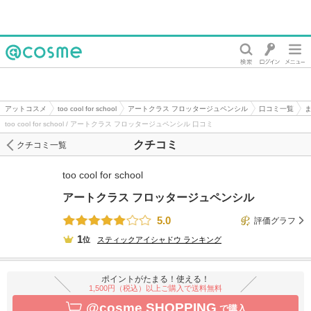
@cosme
アットコスメ
too cool for school
アートクラス フロッタージュペンシル
口コミ一覧
too cool for school / アートクラス フロッタージュペンシル 口コミ
クチコミ
クチコミ一覧
too cool for school
アートクラス フロッタージュペンシル
5.0
評価グラフ
1
位
スティックアイシャドウ
ランキング
ポイントがたまる！使える！
1,500円（税込）以上ご購入で送料無料
@cosme SHOPPING
で購入