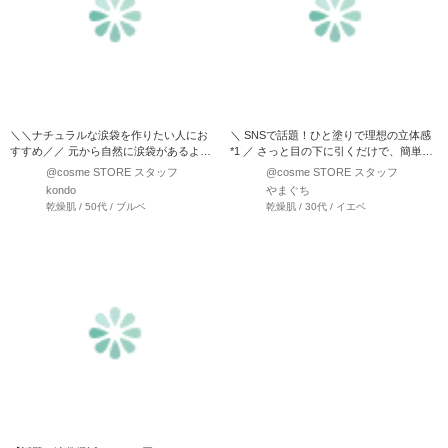
＼＼ナチュラルな涙袋を作りたい人にお
＼ SNSで話題！ひと塗りで理想の立体感
すすめ／／ 元から自然に涙袋があるよう
*1 ／ さっと目の下に引くだけで、簡単に
にみせてくれる頼れるア…
ぷっくりとした…
@cosme STORE スタッフ
@cosme STORE スタッフ
kondo
やまぐち
乾燥肌 / 50代 / ブルベ
乾燥肌 / 30代 / イエベ