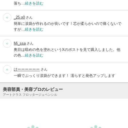
落ち…
続きを読む
_25.o0
さん
簡単に涙袋が作れるのが良いです！芯が柔らかいので痛くないで
すが…
続きを読む
Mi_ssa
さん
奥目は暗めの色を塗れというXのポストを見て購入しました。他
の色…
続きを読む
けーーーーーー
さん
一瞬でぷっくり涙袋ができます！ 濡らすと発色アップします
美容部員・美容プロのレビュー
アートクラス フロッタージュペンシル