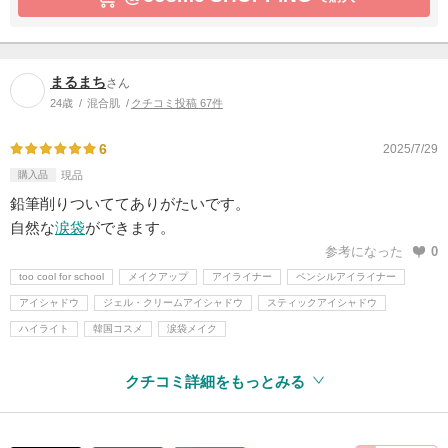
まるまち
さん
24歳
混合肌
クチコミ投稿 67件
6
2025/7/29
購入品
現品
鉛筆削りついててありがたいです。
自然な
涙袋
ができます。
参考になった
0
too cool for school
メイクアップ
アイライナー
ペンシルアイライナー
アイシャドウ
ジェル・クリームアイシャドウ
スティックアイシャドウ
ハイライト
韓国コスメ
涙袋メイク
クチコミ詳細をもっとみる