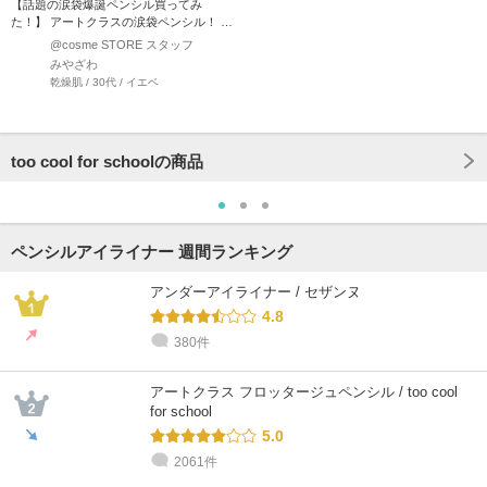
【話題の涙袋爆誕ペンシル買ってみ
た！】 アートクラスの涙袋ペンシル！ 人
気の09番を購入してみ…
@cosme STORE スタッフ
みやざわ
乾燥肌 / 30代 / イエベ
too cool for schoolの商品
ペンシルアイライナー 週間ランキング
アンダーアイライナー / セザンヌ
4.8
380件
アートクラス フロッタージュペンシル / too cool
for school
5.0
2061件