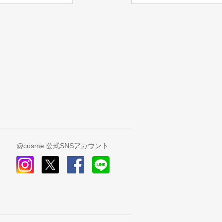
@cosme 公式SNSアカウント
instagram
x
facebook
line