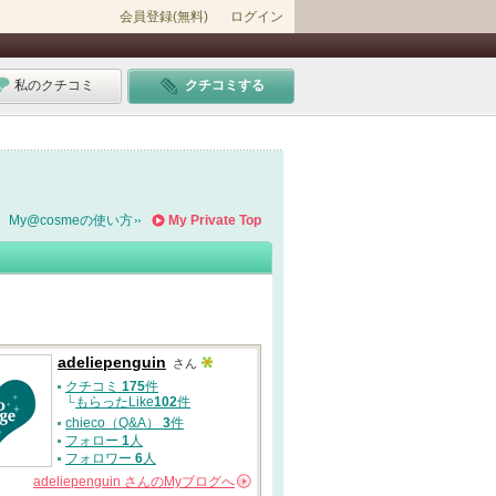
会員登録(無料)
ログイン
私のクチコミ
クチコミする
My@cosmeの使い方
My Private Top
adeliepenguin
さん
クチコミ
175
件
└
もらったLike
102
件
chieco（Q&A）
3
件
フォロー
1
人
フォロワー
6
人
adeliepenguin
さんの
Myブログへ