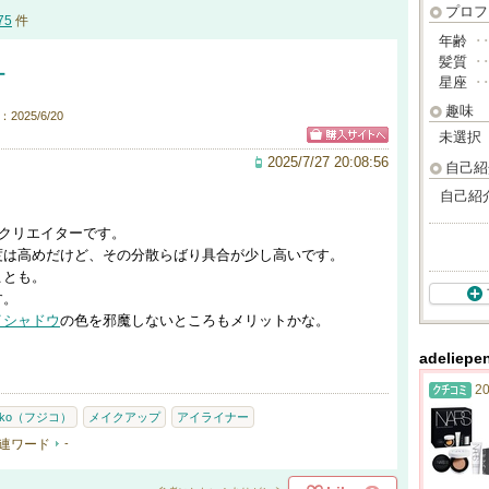
プロフ
75
件
年齢
･
髪質
･
ー
星座
･
趣味
2025/6/20
未選択
2025/7/27 20:08:56
自己紹
自己紹
ュクリエイターです。
度は高めだけど、その分散らばり具合が少し高いです。
ことも。
す。
イシャドウ
の色を邪魔しないところもメリットかな。
adelie
20
jiko（フジコ）
メイクアップ
アイライナー
連ワード
-