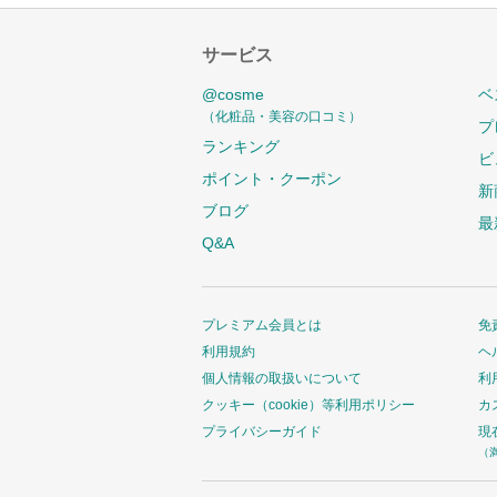
サービス
@cosme
ベ
（化粧品・美容の口コミ）
プ
ランキング
ビ
ポイント・クーポン
新
ブログ
最
Q&A
プレミアム会員とは
免
利用規約
ヘ
個人情報の取扱いについて
利
クッキー（cookie）等利用ポリシー
カ
プライバシーガイド
現
（