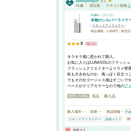
adeliepenguin
さん
41歳
混合肌
クチコミ投稿
1
Fujiko（フジコ）
本物のシルバーライナ
[
リキッドアイライナー
]
税込価格：1,650円
発売日：
3
購入品
キラキラ感に惹かれて購入。
お気に入りはLUNASOLのフラッシ
フラッシュクリエイターよりラメ密
粒も大きめなのか、塊っぽく目立つ
でもその分ゴージャス感はすごいで
ベースがクリアカラーなので地の
ア
現品
購入品
使用した商品
購入場所
-
効果
-
商品情報
Fu
関
リキッドアイライナー
涙袋メイク