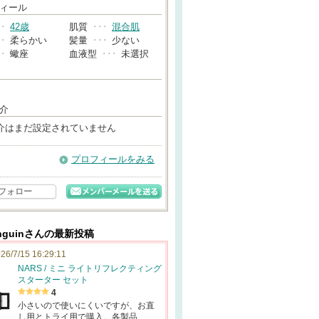
→
ィール
･･
42歳
肌質
･･･
混合肌
･･
柔らかい
髪量
･･･
少ない
･･
蠍座
血液型
･･･
未選択
介
介はまだ設定されていません
プロフィールをみる
フォロー
penguinさんの最新投稿
26/7/15 16:29:11
NARS / ミニ ライトリフレクティング
スターター セット
4
小さいので使いにくいですが、お直
し用とトライ用で購入。各製品…