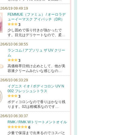
26/6/19 09:49:19
FEMMUE（ファミュ） / オーロラデ
ューイーマスク アイパッチ（DR）
3
少し固めで張り付きが強かったで
す。目元はデリケートなので、柔…
26/6/10 06:38:55
ランコム / アプソリュ ザ UV クリー
ム
3
高価格帯日焼け止めとして、他が美
容液クリームみたいな感じなの…
26/6/10 06:33:29
イグニス イオ / ボディコロン UV N
002 フレッシュシトラス
3
ボディコロンなので香りはかなり残
ります。02は柑橘系なのです…
26/6/10 06:30:37
RMK / RMK Wトリートメントオイル
6
少量で保湿まで出来るのでコスパと