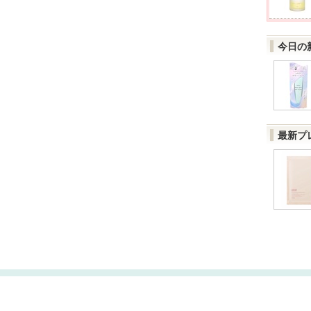
今日の
最新プ