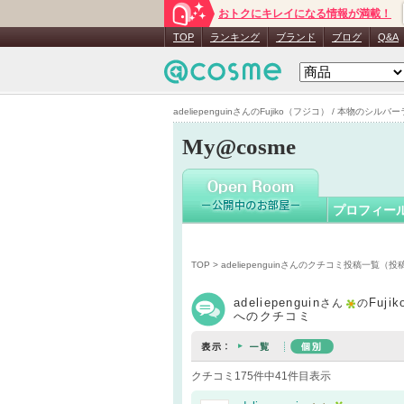
おトクにキレイになる情報が満載！
adeliepen
TOP
ランキング
ブランド
ブログ
Q&A
adeliepenguinさんのFujiko（フジコ） / 本物のシル
My@cosme
プロフィー
TOP
>
adeliepenguinさんのクチコミ投稿一覧（
adeliepenguin
Fuj
さん
の
へのクチコミ
クチコミ175件中41件目表示