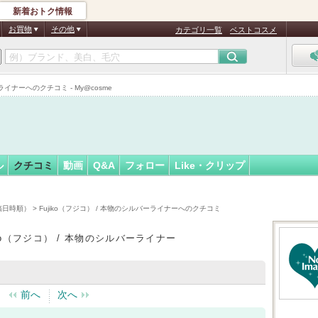
新着おトク情報
guin
フォロー
さん
お買物
その他
カテゴリ一覧
ベストコスメ
バーライナーへのクチコミ - My@cosme
ル
クチコミ
動画
Q&A
フォロー
Like・クリップ
投稿日時順）
> Fujiko（フジコ） / 本物のシルバーライナーへのクチコミ
iko（フジコ） / 本物のシルバーライナー
前へ
次へ