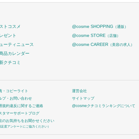
ストコスメ
@cosme SHOPPING
（通販）
レゼント
@cosme STORE
（店舗）
ューティニュース
@cosme CAREER
（美容の求人）
商品カレンダー
新クチコミ
責・コピーライト
運営会社
ルプ・お問い合わせ
サイトマップ
用規約違反に関するご連絡
@cosmeクチコミランキングについて
スタマーサポートブログ
在のお気持ちをお聞かせください
満足度アンケートにご協力ください）