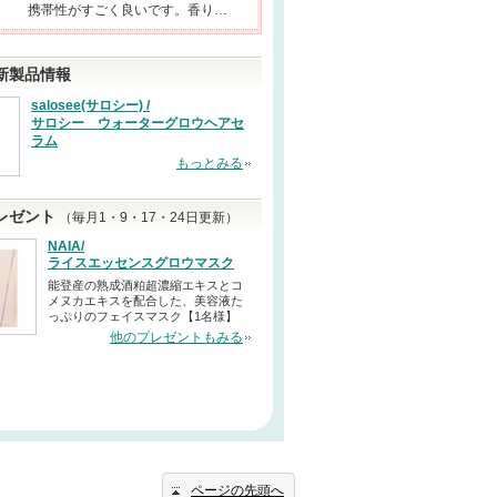
携帯性がすごく良いです。香り…
新製品情報
salosee(サロシー) /
サロシー ウォーターグロウヘアセ
ラム
もっとみる
レゼント
（毎月1・9・17・24日更新）
NAIA/
ライスエッセンスグロウマスク
能登産の熟成酒粕超濃縮エキスとコ
メヌカエキスを配合した、美容液た
っぷりのフェイスマスク【1名様】
他のプレゼントもみる
ページの先頭へ