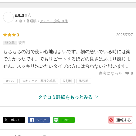
apin
さん
31歳
普通肌
クチコミ投稿 91件
3
2025/7/27
購入品
現品
もちもちの泡で使い心地はよいです。朝の急いでいる時には楽
でよかったです。でもリピートするほどの良さはあまり感じま
せん。スッキリ洗いたいタイプの方には合わないと思います。
参考になった
0
オバジ
スキンケア・基礎化粧品
洗顔料
泡洗顔
クチコミ詳細をもっとみる
ポスト
シェア
LINE