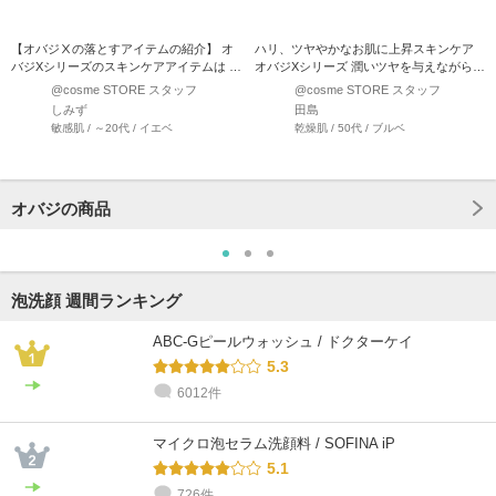
【オバジⅩの落とすアイテムの紹介】 オ
ハリ、ツヤやかなお肌に上昇スキンケア
バジXシリーズのスキンケアアイテムは ハ
オバジXシリーズ 潤いツヤを与えながら、
リ･乾燥などが気に…
内側からのハリ弾力…
@cosme STORE スタッフ
@cosme STORE スタッフ
しみず
田島
敏感肌 / ～20代 / イエベ
乾燥肌 / 50代 / ブルベ
オバジの商品
泡洗顔 週間ランキング
ABC-Gピールウォッシュ / ドクターケイ
5.3
6012件
マイクロ泡セラム洗顔料 / SOFINA iP
5.1
726件