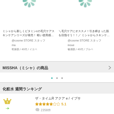
ミシャから新しくビタミンcの毛穴ケアス
＼毛穴ケアにオススメ！引き締まった肌
キンケアシリーズが発売！ 軽い使用感で
を目指そう！！／ ミシャからスキンケア
肌に浸透しやす…
が発売！ 国産コス…
@cosme STORE スタッフ
@cosme STORE スタッフ
ma
inoue
乾燥肌 / 40代 / イエベ
敏感肌 / 40代 / ブルベ
MISSHA（ミシャ）の商品
化粧水 週間ランキング
ザ・タイムR アクア e / イプサ
5.1
2358件