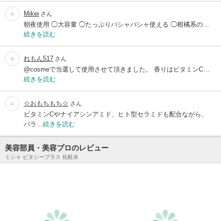
Mikei
さん
朝夜使用 ◯大容量 ◯たっぷりバシャバシャ使える ◯柑橘系の…
続きを読む
れもん517
さん
@cosmeで当選して使用させて頂きました。 香りはビタミンC…
続きを読む
☆おもちもち☆
さん
ビタミンCやナイアシンアミド、ヒト型セラミドも配合ながら、
パラ…
続きを読む
美容部員・美容プロのレビュー
ミシャ ビタシープラス 化粧水