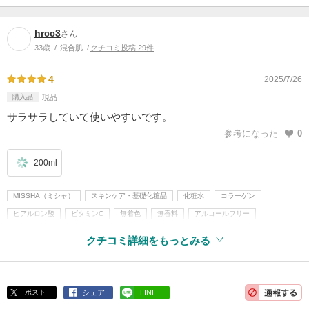
hrcc3
さん
33歳
混合肌
クチコミ投稿 29件
4
2025/7/26
購入品
現品
サラサラしていて使いやすいです。
参考になった
0
200ml
MISSHA（ミシャ）
スキンケア・基礎化粧品
化粧水
コラーゲン
ヒアルロン酸
ビタミンC
無着色
無香料
アルコールフリー
パラベンフリー
韓国コスメ
クチコミ詳細をもっとみる
ポスト
シェア
LINE