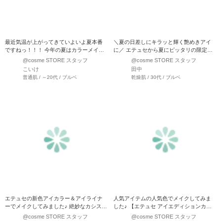
最近気温が上がってきていよいよ夏本番
＼夏の日差しにキラッと輝く艶めきアイ
ですねっ！！！ 今年の夏はカラーメイク
に／ エテュセから夏にピッタリの限定色
がトレンドです！！…
が登場！ イエベ…
@cosme STORE スタッフ
@cosme STORE スタッフ
こいけ
田中
普通肌 / ～20代 / ブルベ
乾燥肌 / 30代 / ブルベ
エテュセの新色アイカラー＆アイライナ
人気アイテムの人気色でメイクしてみま
ーでメイクしてみました♪ 絶妙なカシスピ
した♪ 【エテュセ アイエディションカラ
ンクとシナモンオレン…
ーパレット04】 柔…
@cosme STORE スタッフ
@cosme STORE スタッフ