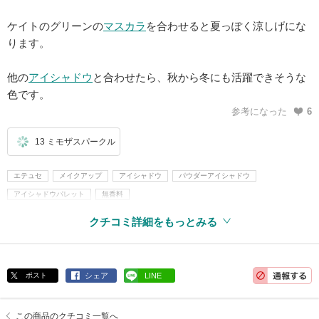
ケイトのグリーンの
マスカラ
を合わせると夏っぽく涼しげにな
ります。
他の
アイシャドウ
と合わせたら、秋から冬にも活躍できそうな
色です。
参考になった
6
13 ミモザスパークル
エテュセ
メイクアップ
アイシャドウ
パウダーアイシャドウ
アイシャドウパレット
無香料
クチコミ詳細をもっとみる
ポスト
シェア
LINE
この商品のクチコミ一覧へ