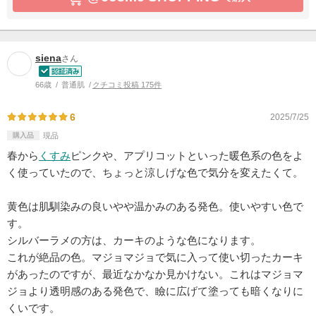
siena
さん
66歳
普通肌
クチコミ投稿 175件
6
2025/7/25
購入品
現品
春から
くすみ
ピンクや、アプリコットといった暖色系の色をよ
く使っていたので、ちょっと涼しげな色で気分を変えたくて。
黄色は肌馴染みの良いやや温かみのある発色。使いやすい色で
す。
シルバーラメの方は、カーキのような色になります。
これが絶品の色。マジョマジョで気に入って使い切ったカーキ
があったのですが、最近なかなか見かけない。これはマジョマ
ジョより透明感のある発色で、瞼に広げて塗っても暗くなりに
くいです。