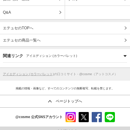
Q&A
エテュセのTOPへ
エテュセの商品一覧へ
関連リンク
アイエディション (カラーパレット)
アイエディション (カラーパレット)
の口コミサイト - @cosme（アットコスメ）
掲載の情報・画像など、すべてのコンテンツの無断複写、転載を禁じます。
ページトップへ
@cosme
公式SNSアカウント
instag
x
faceb
line
ram
ook