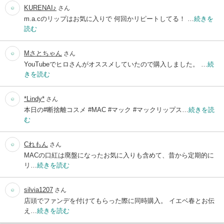
KURENAI♪
さん
m.a.cのリップはお気に入りで 何回かリピートしてる！ …
続きを
読む
Mさとちゃん
さん
YouTubeでヒロさんがオススメしていたので購入しました。 …
続
きを読む
*Lindy*
さん
本日の#断捨離コスメ #MAC #マック #マックリップス…
続きを読
む
Cれもん
さん
MACの口紅は廃盤になったお気に入りも含めて、昔から定期的に
リ…
続きを読む
silvia1207
さん
店頭でファンデを付けてもらった際に同時購入。 イエベ春とお伝
え…
続きを読む