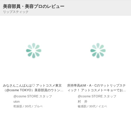
美容部員・美容プロのレビュー
リップスティック
みなさんこんばんは♡ アットコスメ東京
所持率高めM・A・Cのマットリップステ
（@cosme TOKYO）美容部員のウトンで
ィック！ アットコスメトーキョーでお問
す♪ …
い合わせの多い …
@cosme STORE スタッフ
@cosme STORE スタッフ
uton
村 井
乾燥肌 / 30代 / ブルベ
敏感肌 / 30代 / イエベ