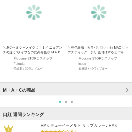
＼夏のヘルシーメイクに！！／ ニュアン
＼発色最高 カラバリ◎／ mini MAC リッ
スの違う3タイプなのに高発色◎ ＭＡＣリ
プスティック チリ 直付けするとパキッ
ップスティッ…
と発…
@cosme STORE スタッフ
@cosme STORE スタッフ
Fukuda
inoue
乾燥肌 / 30代 / イエベ
敏感肌 / 40代 / ブルベ
M・A・Cの商品
口紅 週間ランキング
RMK デューイーメルト リップカラー / RMK