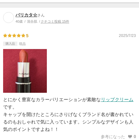
バリカタ☆
さん
40歳
混合肌
クチコミ投稿 15件
5
2025/7/23
購入品
現品
とにかく豊富なカラーバリエーションが素敵な
リップクリーム
です。
キャップを開けたところにさりげなくブランド名が書かれてい
るのもおしゃれで気に入っています。シンプルなデザインも人
気のポイントですよね！！
参考になった
0