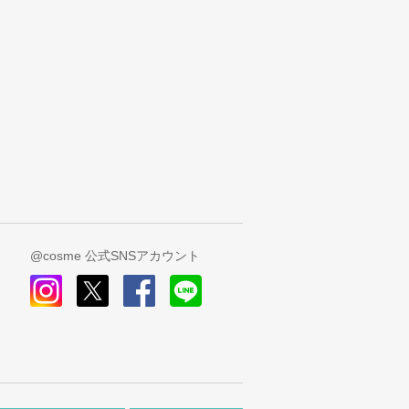
@cosme 公式SNSアカウント
instagram
x
facebook
line