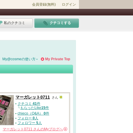
会員登録(無料)
ログイン
私のクチコミ
クチコミする
My@cosmeの使い方
My Private Top
マーガレット0711
さん
クチコミ
41
件
└
もらったLike
15
件
chieco（Q&A）
0
件
フォロー
0
人
フォロワー
5
人
マーガレット0711
さんの
Myブログへ