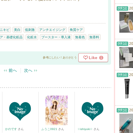
20
ニキビ
美白
低刺激
アンチエイジング
角質ケア
ア・基礎化粧品
化粧水
ブースター・導入液
無着色
無香料
20
Like
1
参考にしたい！ありがとう
前へ
次へ
20
20
かのです
さん
ふうこ0921
さん
☆ishiyuki☆
さん