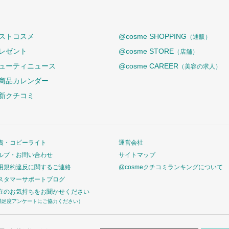
ストコスメ
@cosme SHOPPING
（通販）
レゼント
@cosme STORE
（店舗）
ューティニュース
@cosme CAREER
（美容の求人）
商品カレンダー
新クチコミ
責・コピーライト
運営会社
ルプ・お問い合わせ
サイトマップ
用規約違反に関するご連絡
@cosmeクチコミランキングについて
スタマーサポートブログ
在のお気持ちをお聞かせください
満足度アンケートにご協力ください）