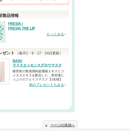
新製品情報
FRESIA /
FRESIA THE LIP
もっとみる
レゼント
（毎月1・9・17・24日更新）
NAIA/
ライスエッセンスグロウマスク
能登産の熟成酒粕超濃縮エキスとコ
メヌカエキスを配合した、美容液た
っぷりのフェイスマスク【1名様】
他のプレゼントもみる
ページの先頭へ