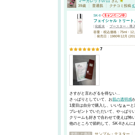
マーガレット0711
さん
39歳
普通肌
クチコミ投稿
4
SK-II
フェイシャル トリート
[
化粧水
・
ブースター・導
容量・税込価格：75ml・12,650円
発売日：1980年12月 (201
7
さすがと言わざるを得ない…
さっぱりとしていて、お
肌の透明感
1度目は自分で購入し、いいなぁー
プレゼントでいただいて、やっぱり
クリームも好きで合わせて使えば怖
他のところで節約して、SK-IIさん
サンプル・テスター
使用した商品