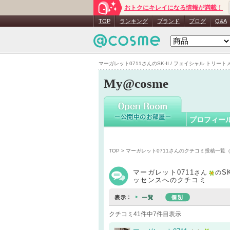
おトクにキレイになる情報が満載！
マーガレッ
TOP
ランキング
ブランド
ブログ
Q&A
マーガレット0711さんのSK-II / フェイシャル トリート
My@cosme
プロフィー
TOP
>
マーガレット0711さんのクチコミ投稿一覧
マーガレット0711
S
さん
の
ッセンスへのクチコミ
クチコミ41件中7件目表示