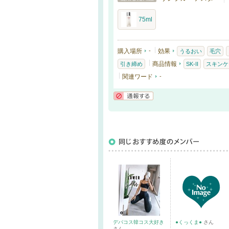
75ml
購入場所
-
効果
うるおい
毛穴
商品情報
引き締め
SK-II
スキンケ
関連ワード
-
通報する
デパコス韓コス大好き
●くっくま●
さん
さん