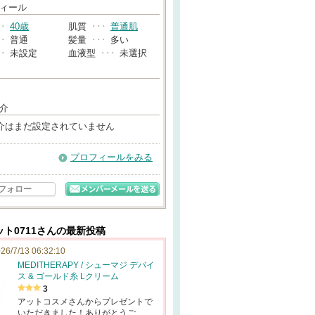
→
ィール
･･
40歳
肌質
･･･
普通肌
･･
普通
髪量
･･･
多い
･･
未設定
血液型
･･･
未選択
介
介はまだ設定されていません
プロフィールをみる
フォロー
ト0711さんの最新投稿
26/7/13 06:32:10
MEDITHERAPY / シューマジ デバイ
ス & ゴールド糸 Lクリーム
3
アットコスメさんからプレゼントで
いただきました！ありがとうご…