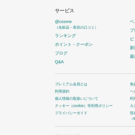
サービス
@cosme
ベ
（化粧品・美容の口コミ）
プ
ランキング
ビ
ポイント・クーポン
新
ブログ
最
Q&A
プレミアム会員とは
免
利用規約
ヘ
個人情報の取扱いについて
利
クッキー（cookie）等利用ポリシー
カ
プライバシーガイド
現
（