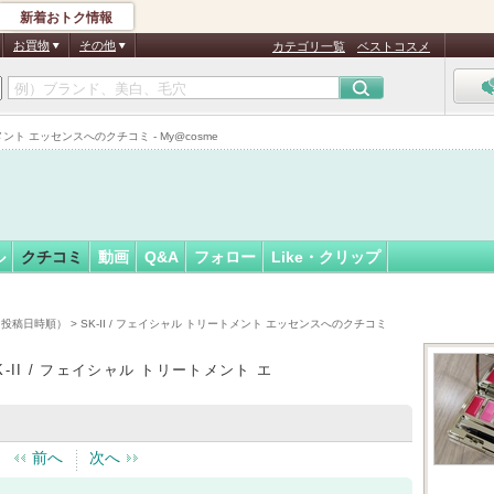
新着おトク情報
ト0711
フォロー
さん
お買物
その他
カテゴリ一覧
ベストコスメ
メント エッセンスへのクチコミ - My@cosme
ル
クチコミ
動画
Q&A
フォロー
Like・クリップ
（投稿日時順）
> SK-II / フェイシャル トリートメント エッセンスへのクチコミ
K-II / フェイシャル トリートメント エ
前へ
次へ