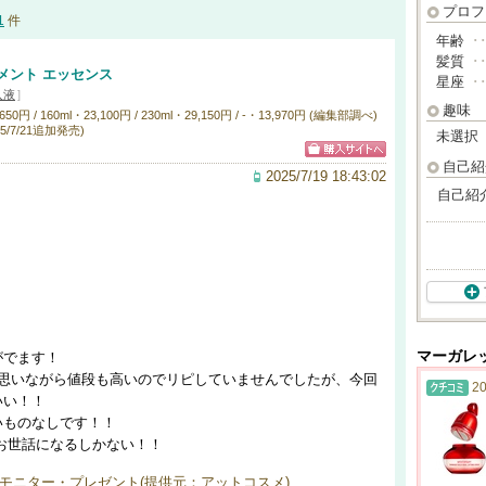
プロフ
1
件
年齢
･
髪質
･
メント エッセンス
星座
･
入液
]
趣味
 / 160ml・23,100円 / 230ml・29,150円 / -・13,970円 (編集部調べ)
5/7/21追加発売)
未選択
自己紹
2025/7/19 18:43:02
自己紹
マーガレッ
がでます！
と思いながら値段も高いのでリピしていませんでしたが、今回
20
いい！！
いものなしです！！
にお世話になるしかない！！
モニター・プレゼント(提供元：アットコスメ)