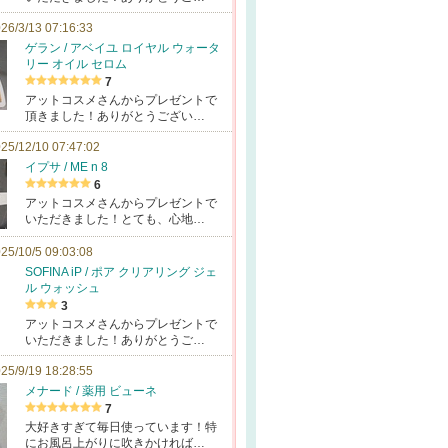
26/3/13 07:16:33
ゲラン / アベイユ ロイヤル ウォータ
リー オイル セロム
7
アットコスメさんからプレゼントで
頂きました！ありがとうござい…
25/12/10 07:47:02
イプサ / ME n 8
6
アットコスメさんからプレゼントで
いただきました！とても、心地…
25/10/5 09:03:08
SOFINA iP / ポア クリアリング ジェ
ル ウォッシュ
3
アットコスメさんからプレゼントで
いただきました！ありがとうご…
25/9/19 18:28:55
メナード / 薬用 ビューネ
7
大好きすぎて毎日使っています！特
にお風呂上がりに吹きかければ…