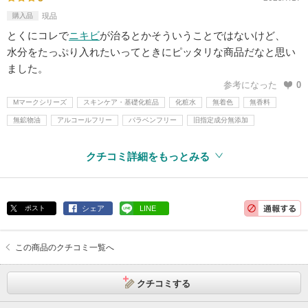
購入品
現品
とくにコレで
ニキビ
が治るとかそういうことではないけど、
水分をたっぷり入れたいってときにピッタリな商品だなと思い
ました。
参考になった
0
Mマークシリーズ
スキンケア・基礎化粧品
化粧水
無着色
無香料
無鉱物油
アルコールフリー
パラベンフリー
旧指定成分無添加
クチコミ詳細をもっとみる
ポスト
シェア
LINE
この商品のクチコミ一覧へ
クチコミする