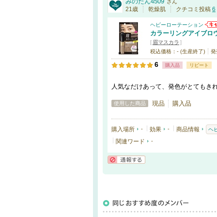
みのたん4509
さん
21歳
乾燥肌
クチコミ投稿
6
ヘビーローテーション
カラーリングアイブロ
[
眉マスカラ
]
税込価格：- (生産終了)
発
6
購入品
リピート
人気なだけあって、発色がとてもき
現品
購入品
使用した商品
購入場所
-
効果
-
商品情報
ヘ
関連ワード
-
通報する