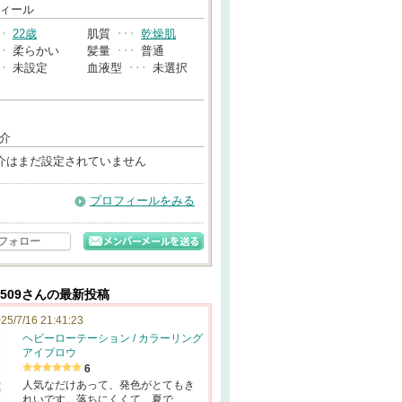
→
ィール
･･
22歳
肌質
･･･
乾燥肌
･･
柔らかい
髪量
･･･
普通
･･
未設定
血液型
･･･
未選択
介
介はまだ設定されていません
プロフィールをみる
フォロー
509さんの最新投稿
25/7/16 21:41:23
ヘビーローテーション / カラーリング
アイブロウ
6
人気なだけあって、発色がとてもき
れいです。落ちにくくて、夏で…