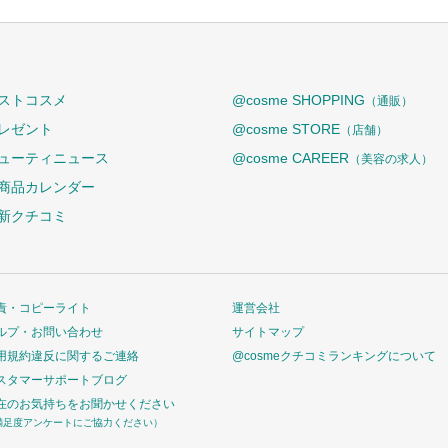
ストコスメ
@cosme SHOPPING
（通販）
レゼント
@cosme STORE
（店舗）
ューティニュース
@cosme CAREER
（美容の求人）
商品カレンダー
新クチコミ
責・コピーライト
運営会社
ルプ・お問い合わせ
サイトマップ
用規約違反に関するご連絡
@cosmeクチコミランキングについて
スタマーサポートブログ
在のお気持ちをお聞かせください
満足度アンケートにご協力ください）