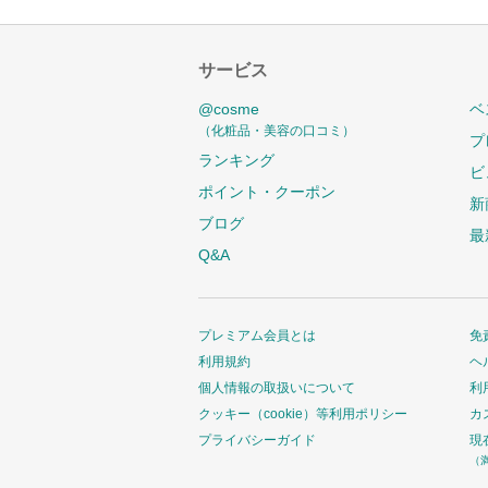
サービス
@cosme
ベ
（化粧品・美容の口コミ）
プ
ランキング
ビ
ポイント・クーポン
新
ブログ
最
Q&A
プレミアム会員とは
免
利用規約
ヘ
個人情報の取扱いについて
利
クッキー（cookie）等利用ポリシー
カ
プライバシーガイド
現
（