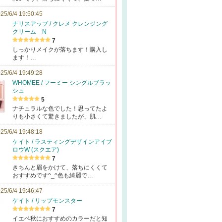
25/6/4 19:50:45
ナリスアップ / クレメ クレンジング
クリーム N
7
しっかりメイクが落ちます！購入し
ます！…
25/6/4 19:49:28
WHOMEE / フーミー シングルブラッ
シュ
5
ナチュラルな色でした！思ってたよ
りも小さくて驚きましたが、肌…
25/6/4 19:48:18
ケイト / ラスティングデザインアイブ
ロウW (スクエア)
7
きちんと眉をかけて、落ちにくくて
おすすめです^_^色も綺麗で…
25/6/4 19:46:47
ケイト / リップモンスター
7
イエベ秋におすすめのカラーだと知