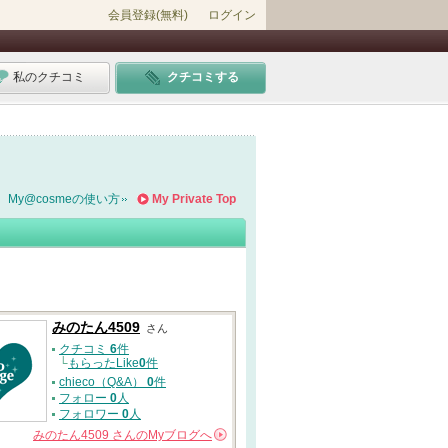
会員登録(無料)
ログイン
私のクチコミ
クチコミする
My@cosmeの使い方
My Private Top
みのたん4509
さん
クチコミ
6
件
└
もらったLike
0
件
chieco（Q&A）
0
件
フォロー
0
人
フォロワー
0
人
みのたん4509
さんの
Myブログへ