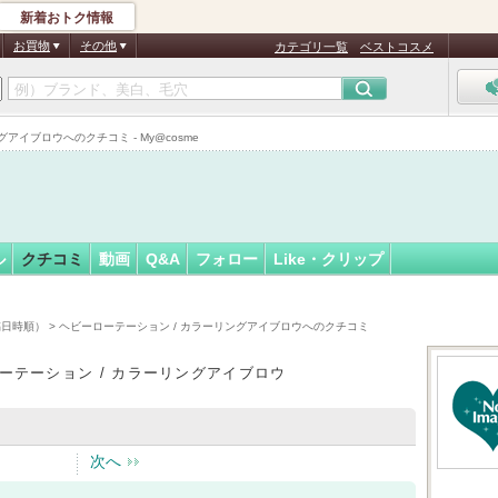
新着おトク情報
09
フォロー
さん
お買物
その他
カテゴリ一覧
ベストコスメ
アイブロウへのクチコミ - My@cosme
ル
クチコミ
動画
Q&A
フォロー
Like・クリップ
稿日時順）
> ヘビーローテーション / カラーリングアイブロウへのクチコミ
ーテーション / カラーリングアイブロウ
次へ