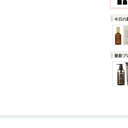
今日の
最新プ