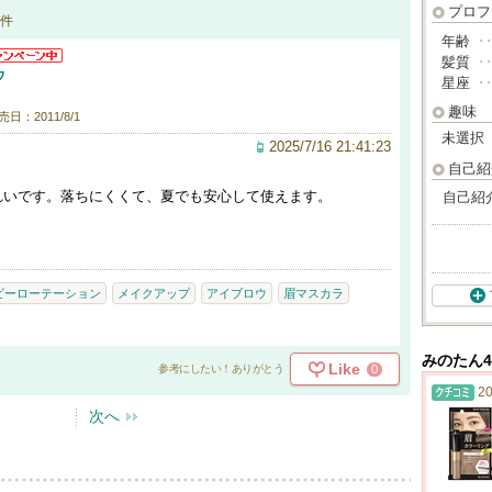
プロフ
件
年齢
･
髪質
･
ウ
星座
･
趣味
売日：2011/8/1
未選択
2025/7/16 21:41:23
自己紹
れいです。落ちにくくて、夏でも安心して使えます。
自己紹
ビーローテーション
メイクアップ
アイブロウ
眉マスカラ
みのたん4
Like
0
参考にしたい！ありがとう
20
次へ