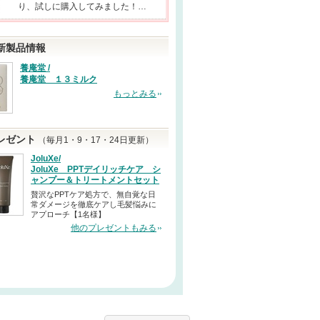
り、試しに購入してみました！…
新製品情報
養庵堂 /
養庵堂 １３ミルク
もっとみる
レゼント
（毎月1・9・17・24日更新）
JoluXe/
JoluXe PPTデイリッチケア シ
ャンプー＆トリートメントセット
贅沢なPPTケア処方で、無自覚な日
常ダメージを徹底ケアし毛髪悩みに
アプローチ【1名様】
他のプレゼントもみる