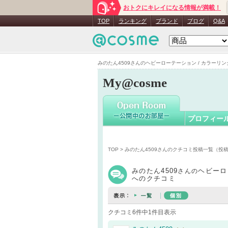
おトクにキレイになる情報が満載！
みのたん45
TOP
ランキング
ブランド
ブログ
Q&A
みのたん4509さんのヘビーローテーション / カラーリング
My@cosme
プロフィー
TOP
>
みのたん4509さんのクチコミ投稿一覧（投
みのたん4509
ヘビーロ
さんの
へのクチコミ
クチコミ6件中1件目表示