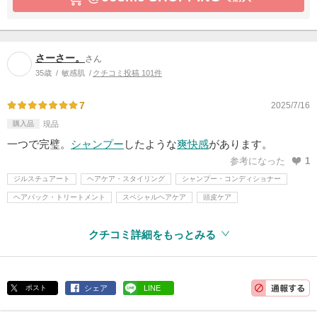
さーさー。
さん
35歳
敏感肌
クチコミ投稿 101件
7
2025/7/16
購入品
現品
一つで完璧。
シャンプー
したような
爽快感
があります。
参考になった
1
ジルスチュアート
ヘアケア・スタイリング
シャンプー・コンディショナー
ヘアパック・トリートメント
スペシャルヘアケア
頭皮ケア
クチコミ詳細をもっとみる
ポスト
シェア
LINE