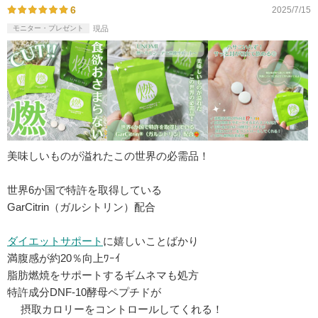
6
2025/7/15
モニター・プレゼント
現品
美味しいものが溢れたこの世界の必需品！
世界6か国で特許を取得している
GarCitrin（ガルシトリン）配合
ダイエットサポート
に嬉しいことばかり
満腹感が約20％向上ﾜｰｲ
脂肪燃焼をサポートするギムネマも処方
特許成分DNF-10酵母ペプチドが
摂取カロリーをコントロールしてくれる！