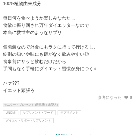
100%植物由来成分
毎日何を食べようか楽しみなわたし
食欲に振り回され万年ダイエッターなので
本当に救世主のようなサプリ
個包装なので外食にもラクに持って行けるし、
錠剤の匂いや味にも癖がなく飲みやすい◎
食事前にサッと飲むだけだから
手間もなく手軽にダイエット習慣が身につく♀
ハァ???
イエット頑張ろ
参考になった
0
モニター・プレゼント (提供元：未記入)
UNOMI
サプリメント・フード
サプリメント
ダイエットサポートサプリメント