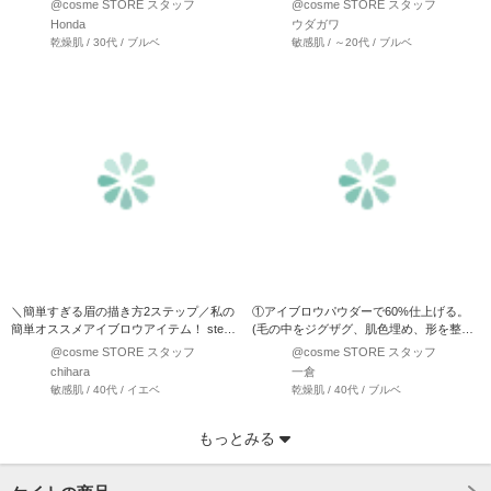
@cosme STORE スタッフ
@cosme STORE スタッフ
Honda
ウダガワ
乾燥肌 / 30代 / ブルベ
敏感肌 / ～20代 / ブルベ
＼簡単すぎる眉の描き方2ステップ／私の
①アイブロウパウダーで60%仕上げる。
簡単オススメアイブロウアイテム！ step1
(毛の中をジグザグ、肌色埋め、形を整え
…
る) ②アイブロ…
@cosme STORE スタッフ
@cosme STORE スタッフ
chihara
一倉
敏感肌 / 40代 / イエベ
乾燥肌 / 40代 / ブルベ
もっとみる