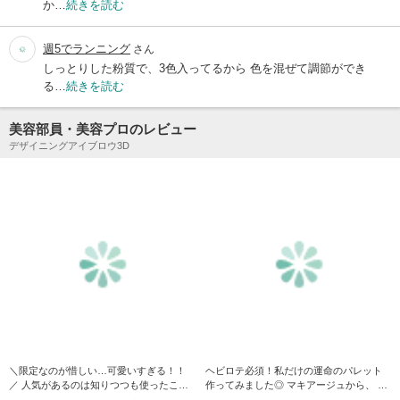
か…
続きを読む
週5でランニング
さん
しっとりした粉質で、3色入ってるから 色を混ぜて調節ができ
る…
続きを読む
美容部員・美容プロのレビュー
デザイニングアイブロウ3D
＼限定なのが惜しい…可愛いすぎる！！
ヘビロテ必須！私だけの運命のパレット
／ 人気があるのは知りつつも使ったこと
作ってみました◎ マキアージュから、 好
がなかったカラーに限定…
きな色×ブラウ…