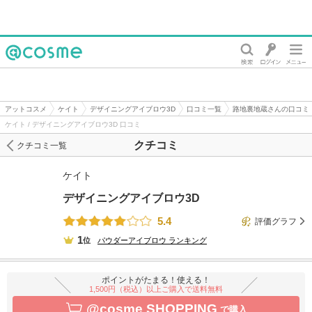
@cosme
アットコスメ
ケイト
デザイニングアイブロウ3D
口コミ一覧
路地裏地蔵さんの口コミ
ケイト / デザイニングアイブロウ3D 口コミ
クチコミ
クチコミ一覧
ケイト
デザイニングアイブロウ3D
5.4
評価グラフ
1
位
パウダーアイブロウ
ランキング
ポイントがたまる！使える！
1,500円（税込）以上ご購入で送料無料
@cosme SHOPPING
で購入