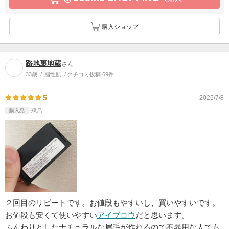
購入ショップ
路地裏地蔵
さん
33歳
脂性肌
クチコミ投稿 69件
5
2025/7/8
購入品
現品
２回目のリピートです。お値段もやすいし、買いやすいです。
お値段も安くて使いやすい
アイブロウ
だと思います。
ふんわりとしたナチュラルな眉毛が作れるので不器用な人でも