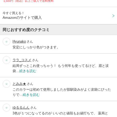
1,500円（税込）以上ご購入で送料無料
今すぐ買える！
Amazonのサイトで購入
同じおすすめ度のクチコミ
Hyunako
さん
安定にしっかり色がつきます。
ララ_コスメ
さん
結局ずっとこれ使っちゃう！ もう何年も使ってるけど、眉と涙
袋…
続きを読む
とみみ★
さん
このカラーは初めて使用しましたが肌馴染みがよく涙袋にぴった
りで…
続きを読む
ゆるるんん
さん
3色が１つになってるのが いいのと値段もお値打ちで、 薬局と