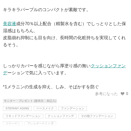
キラキラパープルのコンパクトが素敵です。
美容液
成分70％以上配合（精製水を含む）でしっとりとした保
湿感はもちろん、
皮脂崩れ抑制にも目を向け、長時間の化粧持ちを実現してくれ
るそう。
しっかりカバーを感じながら厚塗り感の無い
クッションファン
デ
ーションで気に入っています。
*1メラニンの生成を抑え、しみ、そばかすを防ぐ
参考になった
0
モニター・プレゼント (提供元：未記入)
STEFANY AGING
ベースメイク
ファンデーション
リキッドファンデーション
クッションファンデ
その他ファンデーション
コラーゲン
アレルギーテスト済