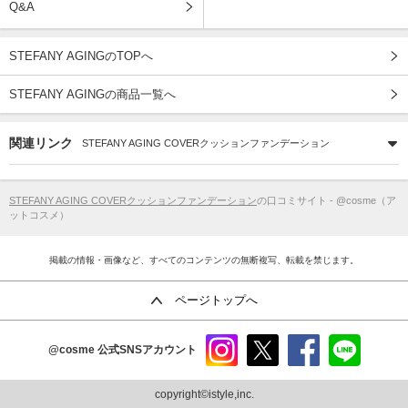
Q&A
STEFANY AGINGのTOPへ
STEFANY AGINGの商品一覧へ
関連リンク
STEFANY AGING COVERクッションファンデーション
STEFANY AGING COVERクッションファンデーション
の口コミサイト - @cosme（ア
ットコスメ）
掲載の情報・画像など、すべてのコンテンツの無断複写、転載を禁じます。
ページトップへ
@cosme
公式SNSアカウント
instag
x
faceb
line
ram
ook
copyright©istyle,inc.