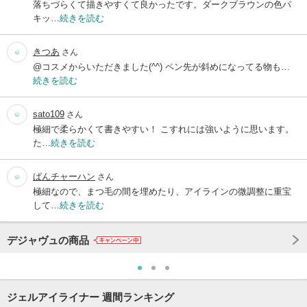
落ちづらくて描きやすくて良かったです。ダークブラウンの色パ
キッ…
続きを読む
きつあ
さん
@コスメからいただきました(^^) ペン先が斜めになってる物も…
続きを読む
sato109
さん
極細で柔らかくて書きやすい！ こすれには強いように思います。
た…
続きを読む
ぱんチャーハン
さん
極細なので、まつ毛の間を埋めたり、アイラインの微調整に重宝
して…
続きを読む
デジャヴュの商品
ジェルアイライナー 週間ランキング