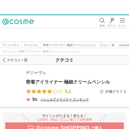
@cosme
アットコスメ
デジャヴュ
密着アイライナー 極細クリームペンシル
口コミ一覧
yoko
デジャヴュ / 密着アイライナー 極細クリームペンシル 口コミ
クチコミ
クチコミ一覧
デジャヴュ
密着アイライナー 極細クリームペンシル
5.1
評価グラフ
3
位
ペンシルアイライナー
ランキング
ポイントがたまる！使える！
1,500円（税込）以上ご購入で送料無料
@cosme SHOPPING
で購入