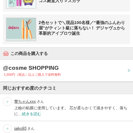
コス殿堂入りマスカラ
2色セットで＼現品100名様／“最強のふんわり
眉”がティント級に落ちない！ デジャヴュから
革新的アイブロウ誕生
この商品を購入する
@cosme SHOPPING
1,500円（税込）以上ご購入で送料無料
同じおすすめ度のクチコミ
蟹ちゃんxxx
さん
上瞼の粘膜に使用しています。 芯が柔らかくて描きやすく、落ち
に…
続きを読む
jaiko93
さん