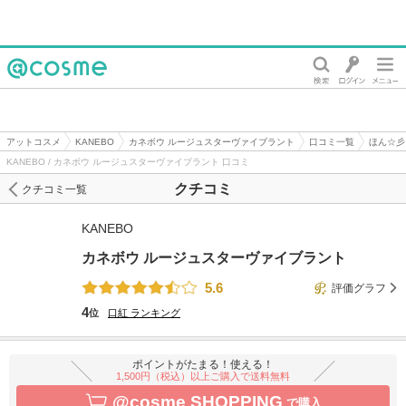
@cosme
アットコスメ
KANEBO
カネボウ ルージュスターヴァイブラント
口コミ一覧
ほん☆彡
KANEBO / カネボウ ルージュスターヴァイブラント 口コミ
クチコミ
クチコミ一覧
KANEBO
カネボウ ルージュスターヴァイブラント
5.6
評価グラフ
4
位
口紅
ランキング
ポイントがたまる！使える！
1,500円（税込）以上ご購入で送料無料
@cosme SHOPPING
で購入