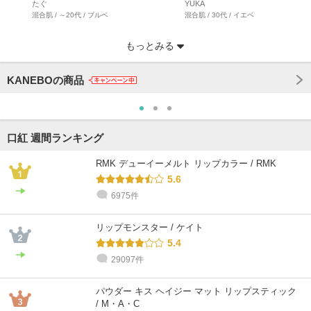
たぐ
YUKA
混合肌 / ～20代 / ブルベ
混合肌 / 30代 / イエベ
もっとみる
KANEBOの商品
口紅 週間ランキング
RMK デューイーメルト リップカラー / RMK
5.6
6975件
カネボウコンサルタント
カネボウコンサルタント
カネボウコンサルタント
カネボウコンサルタント
カネボウコンサルタント
@cosme STORE スタッフ
fuka
SOTOYAMA
nagai
matsukawa
Matsui
𝐘𝐮𝐦𝐞
リップモンスター / ケイト
混合肌 / 30代 / イエベ
敏感肌 / 30代 / ブルベ
混合肌 / 40代 / イエベ
普通肌 / 40代 / イエベ
混合肌 / 30代 / ブルベ
混合肌 / 30代 / ブルベ
5.4
29097件
パウダー キス ヘイジー マット リップスティック
/ M・A・C