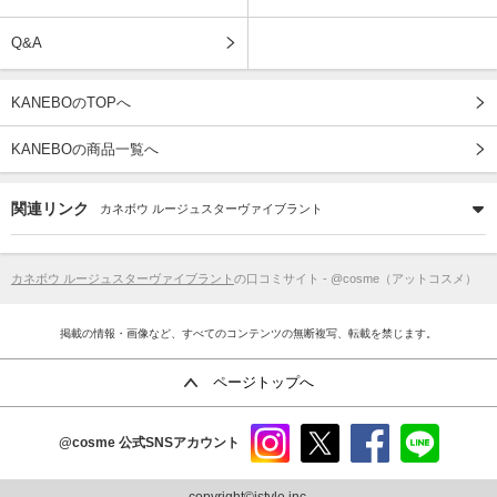
Q&A
KANEBOのTOPへ
KANEBOの商品一覧へ
関連リンク
カネボウ ルージュスターヴァイブラント
カネボウ ルージュスターヴァイブラント
の口コミサイト - @cosme（アットコスメ）
掲載の情報・画像など、すべてのコンテンツの無断複写、転載を禁じます。
ページトップへ
@cosme
公式SNSアカウント
instag
x
faceb
line
ram
ook
copyright©istyle,inc.