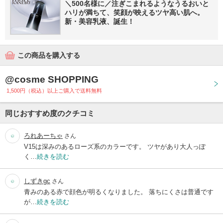
＼500名様に／注ぎこまれるようなうるおいと
ハリが満ちて、笑顔が映えるツヤ高い肌へ。
新・美容乳液、誕生！
この商品を購入する
@cosme SHOPPING
1,500円（税込）以上ご購入で送料無料
同じおすすめ度のクチコミ
ろれあーちゃ
さん
V15は深みのあるローズ系のカラーです。 ツヤがあり大人っぽ
く…
続きを読む
しずきgc
さん
青みのある赤で顔色が明るくなりました。 落ちにくさは普通です
が…
続きを読む