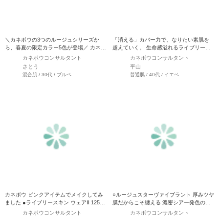
＼カネボウの3つのルージュシリーズか
「消える」カバー力で、なりたい素肌を
ら、春夏の限定カラー5色が登場／ カネボ
超えていく。 生命感溢れるライブリーな
ウ ルージュスターヴ…
肌印象に導く美容液ファン…
カネボウコンサルタント
カネボウコンサルタント
さとう
平山
混合肌 / 30代 / ブルベ
普通肌 / 40代 / イエベ
カネボウ ピンクアイテムでメイクしてみ
○ルージュスターヴァイブラント 厚みツヤ
ました ●ライブリースキン ウェアII 125
膜だからこそ纏える 濃密シアー発色の大
Petal…
胆なボールドカラー…
カネボウコンサルタント
カネボウコンサルタント