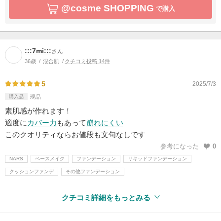
@cosme SHOPPING
で購入
:::7mi:::
さん
36歳
混合肌
クチコミ投稿 14件
5
2025/7/3
購入品
現品
素肌感が作れます！
適度に
カバー力
もあって
崩れにくい
このクオリティならお値段も文句なしです
参考になった
0
NARS
ベースメイク
ファンデーション
リキッドファンデーション
クッションファンデ
その他ファンデーション
クチコミ詳細をもっとみる