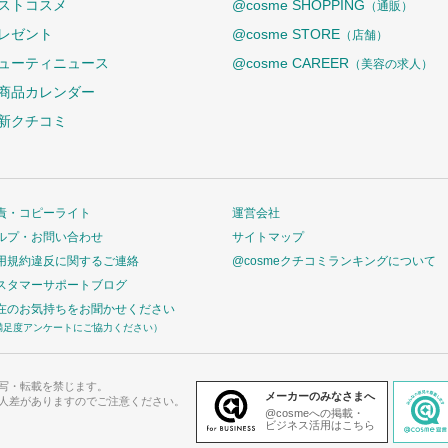
ストコスメ
@cosme SHOPPING
（通販）
レゼント
@cosme STORE
（店舗）
ューティニュース
@cosme CAREER
（美容の求人）
商品カレンダー
新クチコミ
責・コピーライト
運営会社
ルプ・お問い合わせ
サイトマップ
用規約違反に関するご連絡
@cosmeクチコミランキングについて
スタマーサポートブログ
在のお気持ちをお聞かせください
満足度アンケートにご協力ください）
写・転載を禁じます。
メーカーのみなさまへ
人差がありますのでご注意ください。
@cosmeへの掲載・
ビジネス活用はこちら