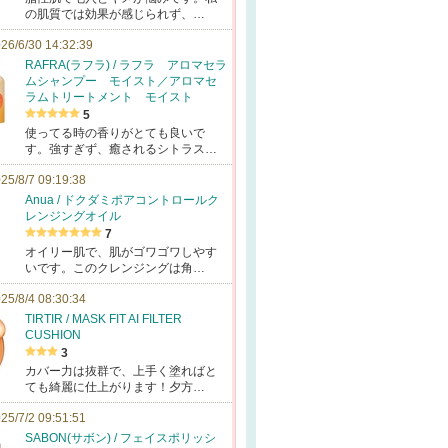
の肌質では効果が感じられず、…
26/6/30 14:32:39
RAFRA(ラフラ) / ラフラ アロマセラ
ムシャンプー モイスト／アロマセ
ラムトリートメント モイスト
5
使ってる時の香りがとても良いで
す。強すぎず、癒されるシトラス…
25/8/7 09:19:38
Anua / ドクダミポアコントロールク
レンジングオイル
7
オイリー肌で、肌がゴワゴワしやす
いです。このクレンジングは角…
25/8/4 08:30:34
TIRTIR / MASK FIT AI FILTER
CUSHION
3
カバー力は抜群で、上手く塗ればと
ても綺麗に仕上がります！夕方…
25/7/2 09:51:51
SABON(サボン) / フェイスポリッシ