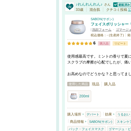
♪れんれんれん♪
さん
認証済
33歳
混合肌
クチコミ投稿
1
SABON(サボン)
フェイスポリッシャー 
[
洗顔フォーム
・
ゴマージ
税込価格：- (生産終了)
発
6
購入品
リピート
使用感最高です。ミントの香りで夏
スクラブの摩擦が心配でしたが、痛
お高めなのでどうかな？と思ってま
現品
購入品
使用した商品
200ml
購入場所
効果
デパート
うるおい
商品情報
SABON(サボン)
スキンケ
パック・フェイスマスク
ゴマージュ・ピ