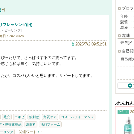
プロフ
3
件
年齢
･
髪質
･
リフレッシング(旧)
星座
･
ュ・ピーリング
]
趣味
売日：2020/5/28
未選択
2025/7/2 09:51:51
自己紹
にぴったりで、さっぱりするのに潤ってます。
自己紹
い感じも私は無く、気持ちいいです。
したが、コスパもいいと思います。リピートしてます。
♪れんれ
20
毛穴
ニキビ
低刺激
角質ケア
コストパフォーマンス
ア・基礎化粧品
洗顔料
洗顔フォーム
関連ワード
-
ーリング