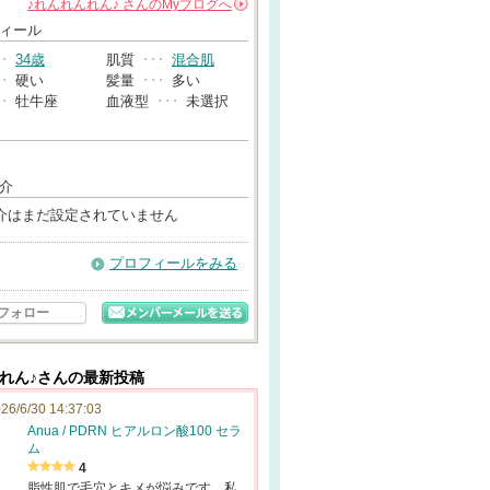
♪れんれんれん♪
さんの
Myブログへ
→
ィール
･･
34歳
肌質
･･･
混合肌
･･
硬い
髪量
･･･
多い
･･
牡牛座
血液型
･･･
未選択
介
介はまだ設定されていません
プロフィールをみる
フォロー
んれん♪さんの最新投稿
26/6/30 14:37:03
Anua / PDRN ヒアルロン酸100 セラ
ム
4
脂性肌で毛穴とキメが悩みです。私