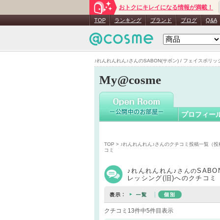
おトクにキレイになる情報が満載！
♪れんれん
TOP
ランキング
ブランド
ブログ
Q&A
♪れんれんれん♪さんのSABON(サボン) / フェイスポリッシ
My@cosme
プロフィー
TOP
>
♪れんれんれん♪さんのクチコミ投稿一覧（投
コミ
♪れんれんれん♪
SABO
さんの
レッシング(旧)へのクチコミ
クチコミ13件中5件目表示