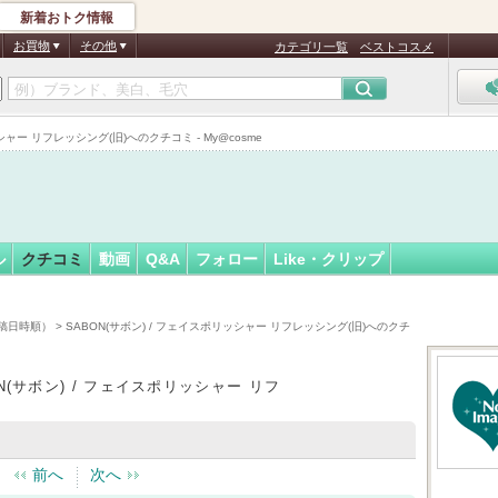
新着おトク情報
れん♪
フォロー
さん
お買物
その他
カテゴリ一覧
ベストコスメ
認
証
ャー リフレッシング(旧)へのクチコミ - My@cosme
済
ル
クチコミ
動画
Q&A
フォロー
Like・クリップ
稿日時順）
> SABON(サボン) / フェイスポリッシャー リフレッシング(旧)へのクチ
N(サボン) / フェイスポリッシャー リフ
前へ
次へ