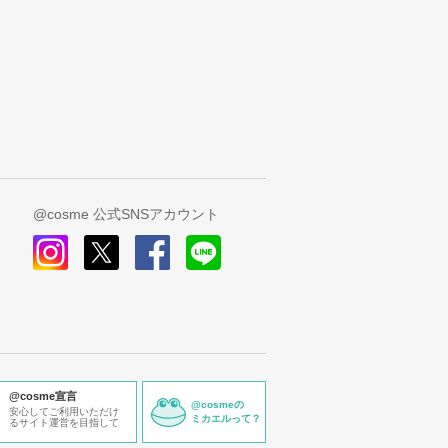
@cosme 公式SNSアカウント
instagram
x
facebook
line
@cosme宣言
@cosmeの
安心してご利用いただけ
ミカエルって？
るサイト運営を目指して