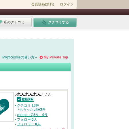
会員登録(無料)
ログイン
私のクチコミ
クチコミする
My@cosmeの使い方
My Private Top
♪れんれんれん♪
さん
認証済
クチコミ
13
件
└
もらったLike
3
件
chieco（Q&A）
0
件
フォロー
0
人
フォロワー
0
人