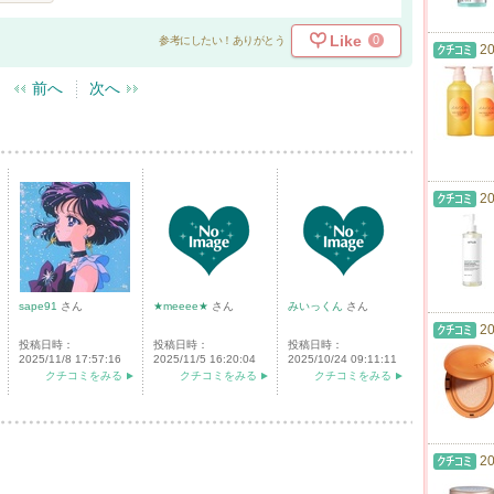
Like
0
参考にしたい！ありがとう
20
前へ
次へ
20
sape91
さん
★meeee★
さん
みいっくん
さん
20
投稿日時：
投稿日時：
投稿日時：
2025/11/8 17:57:16
2025/11/5 16:20:04
2025/10/24 09:11:11
クチコミをみる
クチコミをみる
クチコミをみる
20