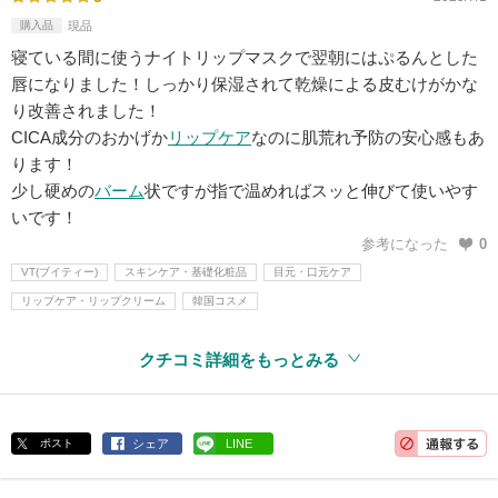
購入品
現品
寝ている間に使うナイトリップマスクで翌朝にはぷるんとした
唇になりました！しっかり保湿されて乾燥による皮むけがかな
り改善されました！
CICA成分のおかげか
リップケア
なのに肌荒れ予防の安心感もあ
ります！
少し硬めの
バーム
状ですが指で温めればスッと伸びて使いやす
いです！
参考になった
0
VT(ブイティー)
スキンケア・基礎化粧品
目元・口元ケア
リップケア・リップクリーム
韓国コスメ
クチコミ詳細をもっとみる
ポスト
シェア
LINE