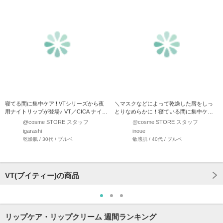
寝てる間に集中ケア!! VTシリーズから夜
＼マスクなどによって乾燥した唇をしっ
用ナイトリップが登場♪ VT／CICA ナイト
とりなめらかに！寝ている間に集中ケア
リップ…
／ 体温でとろけるバー…
@cosme STORE スタッフ
@cosme STORE スタッフ
igarashi
inoue
乾燥肌 / 30代 / ブルベ
敏感肌 / 40代 / ブルベ
VT(ブイティー)の商品
リップケア・リップクリーム 週間ランキング