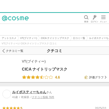
@cosme
アットコスメ
VT(ブイティー)
CICA ナイトリップマスク
口コミ一覧
ルイボスティーち
VT(ブイティー) / CICA ナイトリップマスク 口コミ
クチコミ
クチコミ一覧
VT(ブイティー)
CICA ナイトリップマスク
4.6
評価グラフ
ルイボスティーちゃん
さん
41歳
乾燥肌
クチコミ投稿 76件
5
2025/7/1