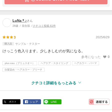
LuNa＊♪
さん
28歳
混合肌
クチコミ投稿 61件
3
2025/6/29
購入品
サンプル・テスター
けっこう色入ります。少しきしむのが気になる。
参考になった
0
plus eau（プリュスオー）
ヘアケア・スタイリング
ヘアカラー・パーマ
白髪染め・ヘアカラー・ブリーチ
クチコミ詳細をもっとみる
ポスト
シェア
LINE