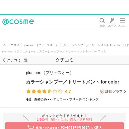
@cosme
アットコスメ
plus eau（プリュスオー）
カラーシャンプー／トリートメント for color
口
plus eau（プリュスオー） / カラーシャンプー／トリートメント for color 口コミ
クチコミ
クチコミ一覧
plus eau（プリュスオー）
カラーシャンプー／トリートメント for color
4.7
評価グラフ
4
位
白髪染め・ヘアカラー・ブリーチ
ランキング
ポイントがたまる！使える！
1,500円（税込）以上ご購入で送料無料
@cosme SHOPPING
で購入