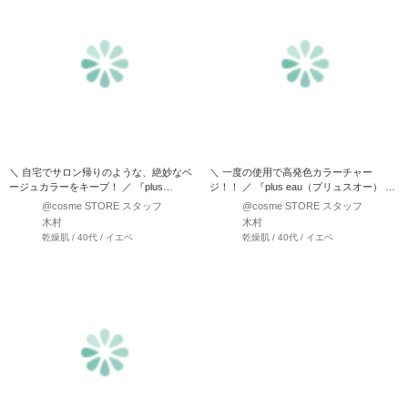
＼ 自宅でサロン帰りのような、絶妙なベ
＼ 一度の使用で高発色カラーチャー
ージュカラーをキープ！ ／ 『plus
ジ！！ ／ 『plus eau（プリュスオー） カ
eau（プリュスオ…
ラーシャンプ…
@cosme STORE スタッフ
@cosme STORE スタッフ
木村
木村
乾燥肌 / 40代 / イエベ
乾燥肌 / 40代 / イエベ