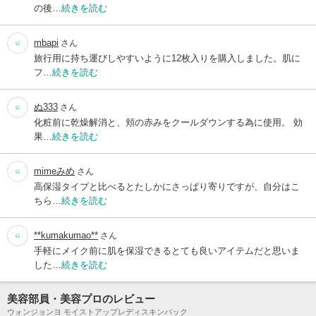
の後…
続きを読む
mbapi
さん
旅行用に持ち運びしやすいように12枚入りを購入しました。肌に
フ…
続きを読む
ぬ333
さん
化粧前に乾燥解消と、頬の赤みをクールダウンする為に使用。 効
果…
続きを読む
mimeみめ
さん
高保湿タイプと比べるとたしかにさっぱり寄りですが、自分はこ
ちら…
続きを読む
**kumakumao**
さん
手軽にメイク前に肌を保湿できるとても良いアイテムだと思いま
した…
続きを読む
美容部員・美容プロのレビュー
ウォンジョンヨ モイストアップレディスキンパック