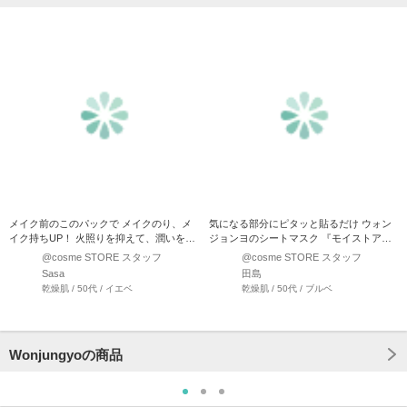
メイク前のこのパックで メイクのり、メ
気になる部分にピタッと貼るだけ ウォン
イク持ちUP！ 火照りを抑えて、潤いを与
ジョンヨのシートマスク 『モイストアッ
えて キメ…
プレディスキンパック』…
@cosme STORE スタッフ
@cosme STORE スタッフ
Sasa
田島
乾燥肌 / 50代 / イエベ
乾燥肌 / 50代 / ブルベ
Wonjungyoの商品