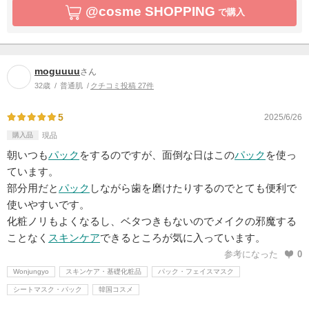
@cosme SHOPPING
で購入
moguuuu
さん
32歳
普通肌
クチコミ投稿 27件
5
2025/6/26
購入品
現品
朝いつも
パック
をするのですが、面倒な日はこの
パック
を使っ
ています。
部分用だと
パック
しながら歯を磨けたりするのでとても便利で
使いやすいです。
化粧ノリもよくなるし、ベタつきもないのでメイクの邪魔する
ことなく
スキンケア
できるところが気に入っています。
参考になった
0
Wonjungyo
スキンケア・基礎化粧品
パック・フェイスマスク
シートマスク・パック
韓国コスメ