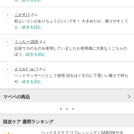
こかすけ
さん
程よいコシがありちょうどいいです！ 大きめだが、握りやすくて
と…
続きを読む
うっちー1826
さん
以前ウカのものを使用していましたが使用感に大差なくこちらの
ほう…
続きを読む
えりか(´･ω･`)
さん
ヘッドマッサージとして使用 頭をほぐすのに丁度いい硬さで持ち
や…
続きを読む
マペペの商品
頭皮ケア 週間ランキング
ヘッドスクラブ リフレッシング / SABON(サボ