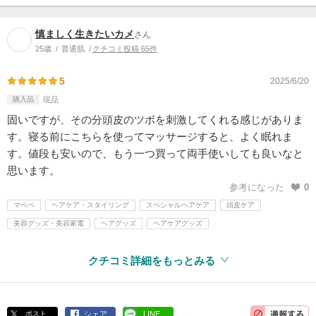
慎ましく生きたいカメ
さん
25歳
普通肌
クチコミ投稿 65件
5
2025/6/20
購入品
現品
固いですが、その分頭皮のツボを刺激してくれる感じがありま
す。寝る前にこちらを使ってマッサージすると、よく眠れま
す。値段も安いので、もう一つ買って両手使いしても良いなと
思います。
参考になった
0
マペペ
ヘアケア・スタイリング
スペシャルヘアケア
頭皮ケア
美容グッズ・美容家電
ヘアグッズ
ヘアケアグッズ
クチコミ詳細をもっとみる
ポスト
シェア
LINE