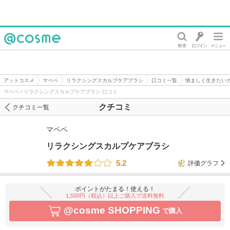
@cosme
アットコスメ
マペペ
リラクシングスカルプケアブラシ
口コミ一覧
慎ましく生きたい
マペペ / リラクシングスカルプケアブラシ 口コミ
クチコミ
クチコミ一覧
マペペ
リラクシングスカルプケアブラシ
5.2
評価グラフ
ポイントがたまる！使える！
1,500円（税込）以上ご購入で送料無料
@cosme SHOPPING
で購入