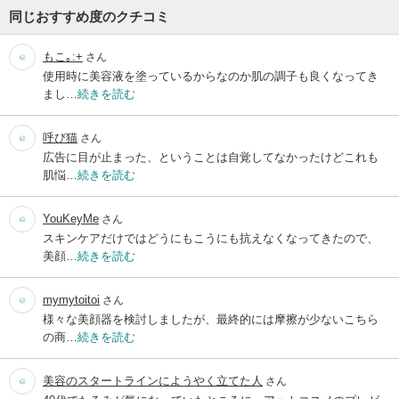
同じおすすめ度のクチコミ
もこ｡:+
さん
使用時に美容液を塗っているからなのか肌の調子も良くなってき
まし…
続きを読む
呼び猫
さん
広告に目が止まった、ということは自覚してなかったけどこれも
肌悩…
続きを読む
YouKeyMe
さん
スキンケアだけではどうにもこうにも抗えなくなってきたので、
美顔…
続きを読む
mymytoitoi
さん
様々な美顔器を検討しましたが、最終的には摩擦が少ないこちら
の商…
続きを読む
美容のスタートラインにようやく立てた人
さん