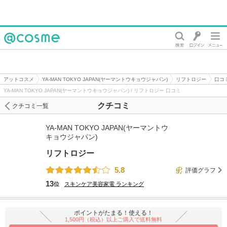
@cosme
アットコスメ
YA-MAN TOKYO JAPAN(ヤーマントウキョウジャパン)
リフトロジー
口コ
YA-MAN TOKYO JAPAN(ヤーマントウキョウジャパン) / リフトロジー 口コミ
クチコミ
クチコミ一覧
YA-MAN TOKYO JAPAN(ヤーマントウ
キョウジャパン)
リフトロジー
5.8
評価グラフ
13
位
スキンケア美容家電
ランキング
ポイントがたまる！使える！
1,500円（税込）以上ご購入で送料無料