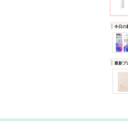
今日の
最新プ