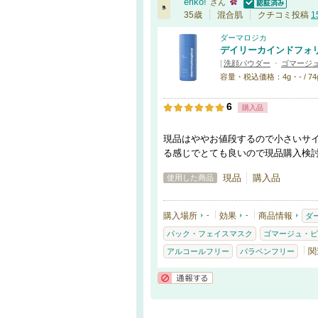
eriko!
さん
認証済
35歳
混合肌
クチコミ投稿
1
ダーマロジカ
デイリーカインドフォ
[
洗顔パウダー
・
ゴマージ
容量・税込価格：4g・- / 74g
6
購入品
現品はややお値段するので小さいサ
る感じでとても良いので現品購入検
現品
購入品
使用した商品
購入場所
-
効果
-
商品情報
ダ
パック・フェイスマスク
ゴマージュ・ピ
関
アルコールフリー
パラベンフリー
通報する