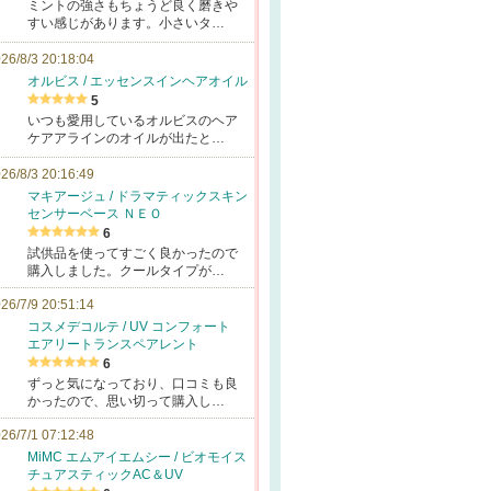
ミントの強さもちょうど良く磨きや
すい感じがあります。小さいタ…
26/8/3 20:18:04
オルビス / エッセンスインヘアオイル
5
いつも愛用しているオルビスのヘア
ケアアラインのオイルが出たと…
26/8/3 20:16:49
マキアージュ / ドラマティックスキン
センサーベース ＮＥＯ
6
試供品を使ってすごく良かったので
購入しました。クールタイプが…
26/7/9 20:51:14
コスメデコルテ / UV コンフォート
エアリートランスペアレント
6
ずっと気になっており、口コミも良
かったので、思い切って購入し…
26/7/1 07:12:48
MiMC エムアイエムシー / ビオモイス
チュアスティックAC＆UV