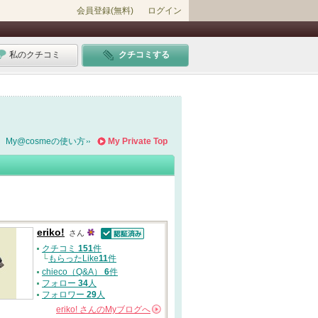
会員登録(無料)
ログイン
私のクチコミ
クチコミする
My@cosmeの使い方
My Private Top
eriko!
さん
認証済
クチコミ
151
件
└
もらったLike
11
件
chieco（Q&A）
6
件
フォロー
34
人
フォロワー
29
人
eriko!
さんの
Myブログへ