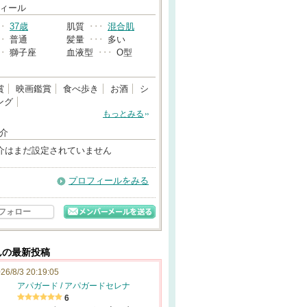
→
ィール
･･
37歳
肌質
･･･
混合肌
･･
普通
髪量
･･･
多い
･･
獅子座
血液型
･･･
O型
賞
映画鑑賞
食べ歩き
お酒
シ
ング
もっとみる
介
介はまだ設定されていません
プロフィールをみる
フォロー
さんの最新投稿
26/8/3 20:19:05
アパガード / アパガードセレナ
6