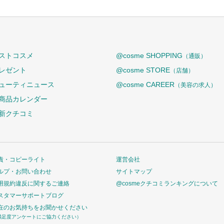
ストコスメ
@cosme SHOPPING
（通販）
レゼント
@cosme STORE
（店舗）
ューティニュース
@cosme CAREER
（美容の求人）
商品カレンダー
新クチコミ
責・コピーライト
運営会社
ルプ・お問い合わせ
サイトマップ
用規約違反に関するご連絡
@cosmeクチコミランキングについて
スタマーサポートブログ
在のお気持ちをお聞かせください
満足度アンケートにご協力ください）