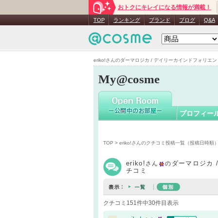
おトクにキレイになる情報が満載！
eriko!
さん
TOP
ランキング
ブランド
ブログ
Q&A
eriko!さんのダーマロジカ / デイリーカインドフォリエント
My@cosme
プロフィー
TOP
>
eriko!さんのクチコミ投稿一覧（投稿日時順
eriko!
ダーマロジカ 
さん
の
チコミ
クチコミ151件中30件目表示