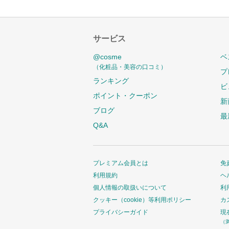
サービス
@cosme
ベ
（化粧品・美容の口コミ）
プ
ランキング
ビ
ポイント・クーポン
新
ブログ
最
Q&A
プレミアム会員とは
免
利用規約
ヘ
個人情報の取扱いについて
利
クッキー（cookie）等利用ポリシー
カ
プライバシーガイド
現
（