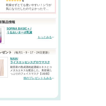
6
乾燥せずとても使いやすい！シワが
気になりだしたのでよかったで…
新製品情報
SOFINA BASIC＋ /
うるおいターボ乳液
もっとみる
レゼント
（毎月1・9・17・24日更新）
NAIA/
ライスエッセンスグロウマスク
能登産の熟成酒粕超濃縮エキスとコ
メヌカエキスを配合した、美容液た
っぷりのフェイスマスク【1名様】
他のプレゼントもみる