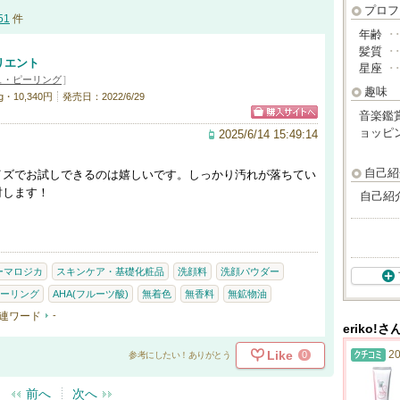
プロフ
51
件
年齢
･
髪質
･
リエント
星座
･
ュ・ピーリング
]
趣味
・10,340円
発売日：2022/6/29
音楽鑑
ョッピ
2025/6/14 15:49:14
自己紹
イズでお試しできるのは嬉しいです。しっかり汚れが落ちてい
討します！
自己紹
ーマロジカ
スキンケア・基礎化粧品
洗顔料
洗顔パウダー
ーリング
AHA(フルーツ酸)
無着色
無香料
無鉱物油
連ワード
-
eriko!
Like
20
0
参考にしたい！ありがとう
前へ
次へ