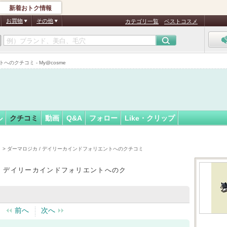
新着おトク情報
フォロー
お買物
その他
カテゴリ一覧
ベストコスメ
認
証
へのクチコミ - My@cosme
済
ル
クチコミ
動画
Q&A
フォロー
Like・クリップ
）
> ダーマロジカ / デイリーカインドフォリエントへのクチコミ
/ デイリーカインドフォリエントへのク
前へ
次へ